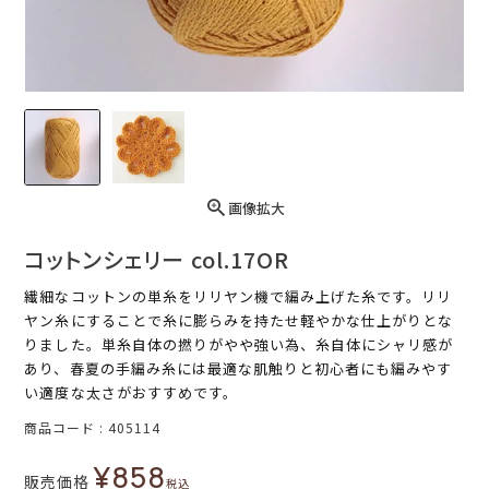
画像拡大
コットンシェリー col.17OR
繊細なコットンの単糸をリリヤン機で編み上げた糸です。リリ
ヤン糸にすることで糸に膨らみを持たせ軽やかな仕上がりとな
りました。単糸自体の撚りがやや強い為、糸自体にシャリ感が
あり、春夏の手編み糸には最適な肌触りと初心者にも編みやす
い適度な太さがおすすめです。
商品コード
405114
¥
858
販売価格
税込