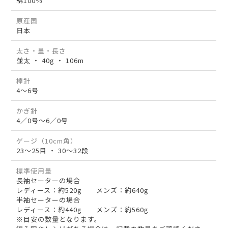
綿100％
原産国
日本
太さ・量・長さ
並太 ・ 40g ・ 106m
棒針
4～6号
かぎ針
4／0号～6／0号
ゲージ（10cm角）
23～25目 ・ 30～32段
標準使用量
長袖セーターの場合
レディース：約520g メンズ：約640g
半袖セーターの場合
レディース：約440g メンズ：約560g
※目安の数量となります。