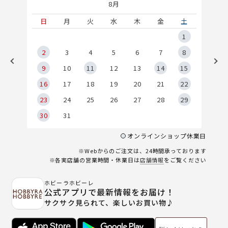
8月
土
日
月
火
水
木
金
土
5
1
2
2
3
4
5
6
7
8
9
9
10
11
12
13
14
15
6
16
17
18
19
20
21
22
23
24
25
26
27
28
29
30
31
オンラインショップ休業日
※Webからのご注文は、24時間承っております
※各実店舗の営業時間・休業日は
店舗情報
をご覧ください
ホビーラホビーレ
公式アプリで最新情報をお届け！
サクサク見られて、楽しいお買い物♪