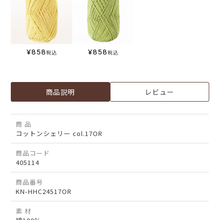
¥
858
¥
858
税込
税込
商品説明
レビュー
商 品
コットンシェリー col.17OR
商品コード
405114
商品番号
KN-HHC24517OR
素 材