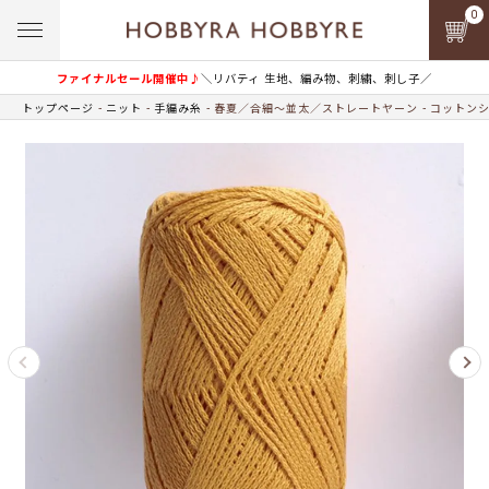
0
ファイナルセール開催中♪
＼リバティ 生地、編み物、刺繍、刺し子／
トップページ
ニット
手編み糸
春夏／合細～並太／ストレートヤーン
コットンシ