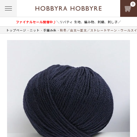
0
ファイナルセール開催中♪
＼リバティ 生地、編み物、刺繍、刺し子／
トップページ
ニット
手編み糸
秋冬／合太～並太／ストレートヤーン
ウールス