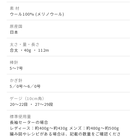
素 材
ウール100% (メリノウール)
原産国
日本
太さ・量・長さ
合太 ・40g ・ 112m
棒針
5～7号
かぎ針
5／0号～6／0号
ゲージ（10cm角）
20～22目 ・ 27～29段
標準使用量
長袖セーターの場合
レディース：約400g～約430g メンズ：約480g～約500g
編み図やレシピがある場合は、記載の数量をご確認くださ