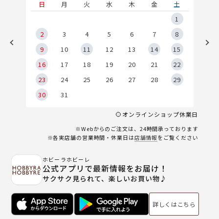
土
日
月
火
水
木
金
土
5
1
2
2
3
4
5
6
7
8
9
9
10
11
12
13
14
15
6
16
17
18
19
20
21
22
23
24
25
26
27
28
29
30
31
オンラインショップ休業日
※Webからのご注文は、24時間承っております
※各実店舗の営業時間・休業日は
店舗情報
をご覧ください
ホビーラホビーレ
公式アプリで最新情報をお届け！
サクサク見られて、楽しいお買い物♪
詳しくはこちら