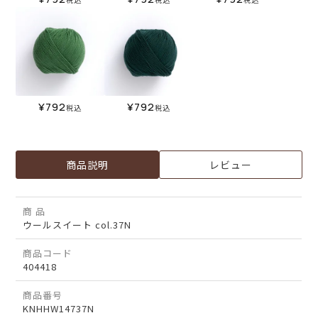
¥
792
¥
792
税込
税込
商品説明
レビュー
商 品
ウールスイート col.37N
商品コード
404418
商品番号
KNHHW14737N