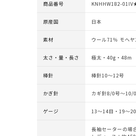
商品番号
KNHHW182-01IV
原産国
日本
素材
ウール71％ モヘヤ
太さ・量・長さ
極太・40g・48m
棒針
棒針10～12号
かぎ針
カギ針8/0号～10/
ゲージ
13～14目・19～2
長袖セーターの場