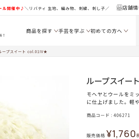
店舗情
ール開催中♪
＼リバティ 生地、編み物、刺繍、刺し子／
商品を探す
手芸を学ぶ
初めての方へ
料！
ープスイート col.01IV★
ループスイート c
モヘヤとウールをミ
に仕上げました。軽
商品コード
406271
¥
1,760
販売価格