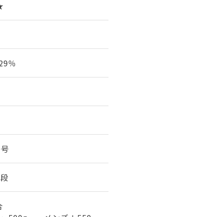
★
29％
0号
0段
合