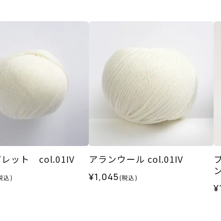
ット col.01IV
アランウール col.01IV
ン
¥1,045
税込)
(税込)
¥