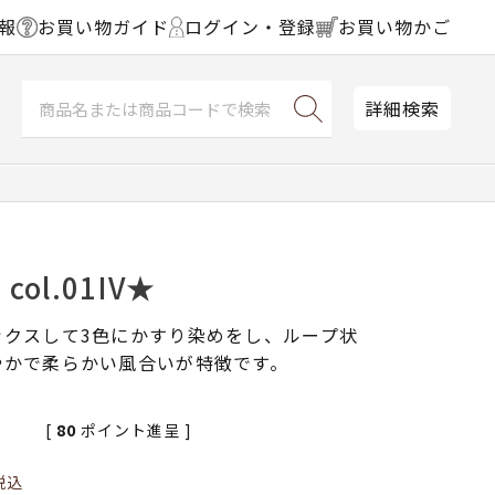
報
お買い物ガイド
ログイン・登録
お買い物かご
詳細検索
ol.01IV★
ックスして3色にかすり染めをし、ループ状
やかで柔らかい風合いが特徴です。
[
80
ポイント進呈 ]
税込