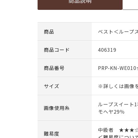
商品説明
商品
ベスト＜ループ
商品コード
406319
商品番号
PRP-KN-WE01
サイズ
※詳しくは画像
ループスイート1
画像使用糸
モヘヤ29％
中級者 ★★★
難易度
＜難易度につい