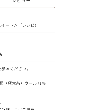
レビュー
スイート＞（レシピ）
0★
を参照ください。
種（極太糸）ウール71％
☆
て＞詳しくはこちら