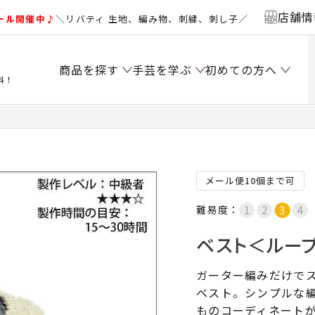
店舗情
ール開催中♪
＼リバティ 生地、編み物、刺繍、刺し子／
商品を探す
手芸を学ぶ
初めての方へ
料！
）
メール便10個まで可
難易度：
ベスト＜ループ
ガーター編みだけで
ベスト。シンプルな
ものコーディネート