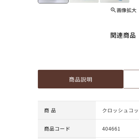
画像拡大
関連商品
商品説明
商 品
クロッシュコットン
商品コード
404661