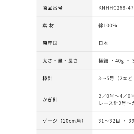
商品番号
KNHHC268-47
素 材
綿100%
原産国
日本
太さ・量・長さ
極細 ・40g ・ 
棒針
3～5号（2本
2／0号～4／0
かぎ針
レース針2号～
ゲージ（10cm角）
31～32目 ・ 3