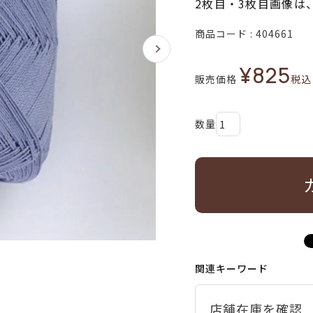
2枚目・3枚目画像は
商品コード
404661
¥
825
販売価格
税込
関連キーワード