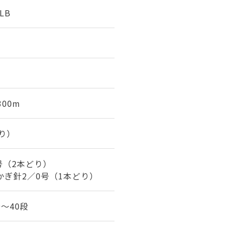
LB
300m
どり）
号（2本どり）
かぎ針2／0号（1本どり）
9～40段