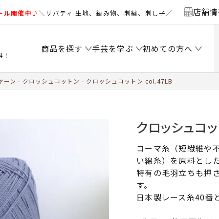
店舗情
ール開催中♪
＼リバティ 生地、編み物、刺繍、刺し子／
商品を探す
手芸を学ぶ
初めての方へ
料！
ヤーン
クロッシュコットン
クロッシュコットン col.47LB
クロッシュコットン
コーマ糸（短繊維や
い綿糸）を原料とし
特有の毛羽立ちも押
す。
日本製レース糸40番