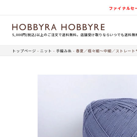
ファイナルセ
5,000円(税込)以上のご注文で送料無料。店舗受け取りならいつでも送料無
トップページ
ニット
手編み糸
春夏／極々細～中細／ストレート