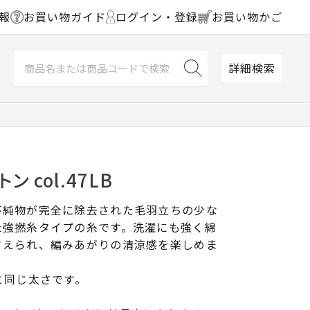
報
お買い物ガイド
ログイン・登録
お買い物かご
詳細検索
 col.47LB
不純物が完全に除去された毛羽立ちの少な
た強撚糸タイプの糸です。洗濯にも強く綿
さえられ、編みあがりの清涼感を楽しめま
と同じ太さです。