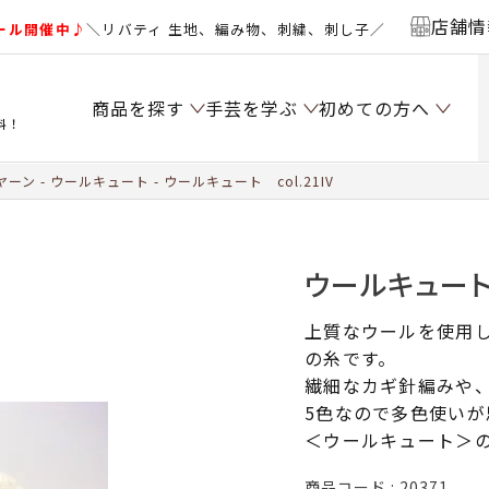
店舗情
ール開催中♪
＼リバティ 生地、編み物、刺繍、刺し子／
商品を探す
手芸を学ぶ
初めての方へ
料！
ヤーン
ウールキュート
ウールキュート col.21IV
ウールキュート 
上質なウールを使用
の糸です。
繊細なカギ針編みや、
5色なので多色使いが
＜ウールキュート＞
商品コード
20371