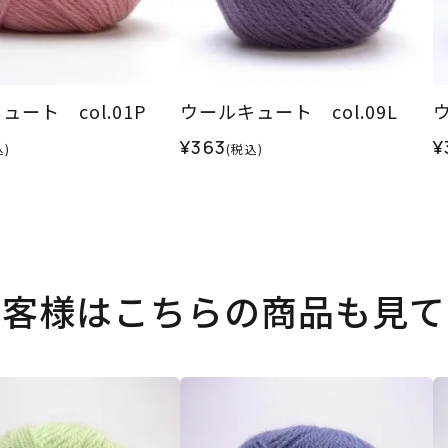
ュート col.01P
ウールキュート col.09L
ウ
¥363
¥
込)
(税込)
お客様はこちらの商品も見て