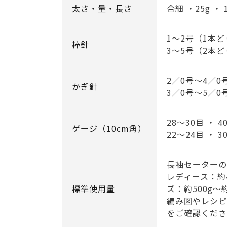
太さ・量・長さ
合細 ・25g ・ 
1～2号（1本
棒針
3～5号（2本
2／0号～4／0
かぎ針
3／0号～5／0
28～30目 ・ 
ゲージ（10cm角）
22～24目 ・ 
長袖セーターの
レディース：約
標準使用量
ズ：約500g～約
編み図やレシピ
をご確認くださ