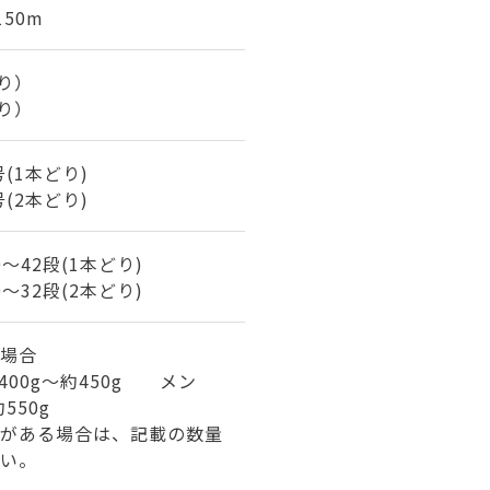
150m
どり）
どり）
号(1本どり)
号(2本どり)
40～42段(1本どり)
30～32段(2本どり)
場合
400g～約450g メン
550g
がある場合は、記載の数量
い。