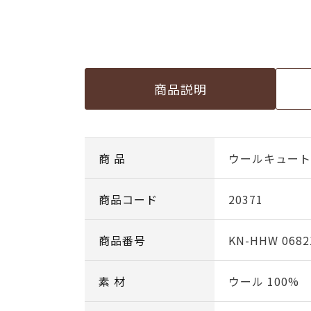
商品説明
商 品
ウールキュート c
商品コード
20371
商品番号
KN-HHW 0682
素 材
ウール 100%