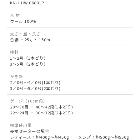
KN-HHW 06801P
素 材
ウール 100%
太さ・量・長さ
合細 ・25g ・ 150m
棒針
1～2号（1本どり）
3～5号（2本どり）
かぎ針
2／0号～4／0号(1本どり)
3／0号～5／0号(2本どり)
ゲージ（10cm角）
28～30目 ・ 40～42段(1本どり)
22～24目 ・ 30～32段(2本どり)
標準使用量
長袖セーターの場合
レディース：約400g～約450g メンズ：約500g～約550g