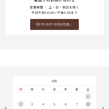
営業時間 ： 土・日・祝日を除く
平日午前10:00～午後5:00まで
0570-037-030(代表）
8月
土
日
月
火
水
木
金
土
5
1
2
2
3
4
5
6
7
8