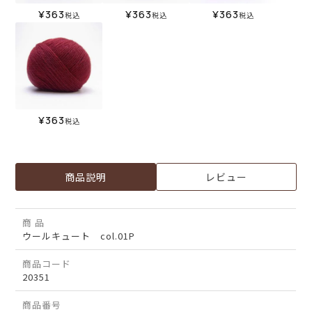
¥
363
¥
363
¥
363
税込
税込
税込
¥
363
税込
商品説明
レビュー
商 品
ウールキュート col.01P
商品コード
20351
商品番号