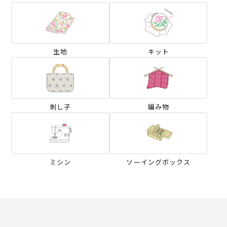
生地
キット
刺し子
編み物
ミシン
ソーイングボックス