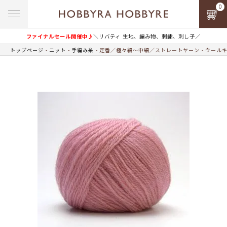
0
ファイナルセール開催中♪
＼リバティ 生地、編み物、刺繍、刺し子／
トップページ
ニット
手編み糸
定番／極々細～中細／ストレートヤーン
ウールキ