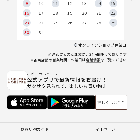
9
9
10
11
12
13
14
15
6
16
17
18
19
20
21
22
23
24
25
26
27
28
29
30
31
オンラインショップ休業日
※Webからのご注文は、24時間承っております
※各実店舗の営業時間・休業日は
店舗情報
をご覧ください
ホビーラホビーレ
公式アプリで最新情報をお届け！
サクサク見られて、楽しいお買い物♪
詳しくはこちら
お買い物ガイド
マイページ