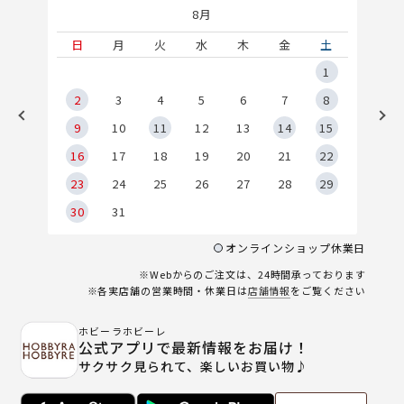
8月
土
日
月
火
水
木
金
土
5
1
2
2
3
4
5
6
7
8
9
9
10
11
12
13
14
15
6
16
17
18
19
20
21
22
23
24
25
26
27
28
29
30
31
オンラインショップ休業日
※Webからのご注文は、24時間承っております
※各実店舗の営業時間・休業日は
店舗情報
をご覧ください
ホビーラホビーレ
公式アプリで最新情報をお届け！
サクサク見られて、楽しいお買い物♪