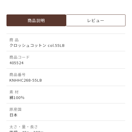
商品説明
レビュー
商 品
クロッシュコットン col.55LB
商品コード
405524
商品番号
KNHHC268-55LB
素 材
綿100％
原産国
日本
太さ・量・長さ