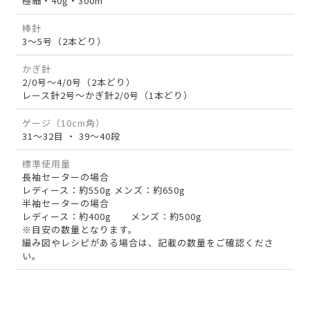
極細・40g・300m
棒針
3～5号（2本どり）
かぎ針
2/0号～4/0号（2本どり）
レース針2号～かぎ針2/0号（1本どり）
ゲージ（10cm角）
31～32目 ・ 39～40段
標準使用量
長袖セーターの場合
レディース：約550g メンズ：約650g
半袖セーターの場合
レディース：約400g メンズ：約500g
※目安の数量となります。
編み図やレシピがある場合は、記載の数量をご確認くださ
い。