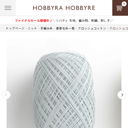
0
ファイナルセール開催中♪
＼リバティ 生地、編み物、刺繍、刺し子／
トップページ
ニット
手編み糸
春夏毛糸一覧
クロッシュコットン
クロッシュコット