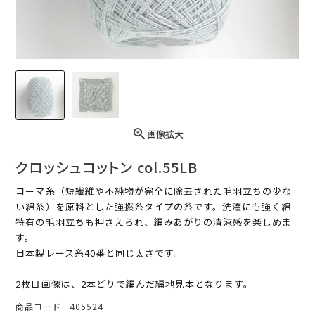
画像拡大
クロッシュコットン col.55LB
コーマ糸（短繊維や不純物が完全に除去された毛羽立ちの少な
い綿糸）を原料とした強撚糸タイプの糸です。洗濯にも強く綿
特有の毛羽立ちも押さえられ、編みあがりの清涼感を楽しめま
す。
日本製レース糸40番と同じ太さです。
2枚目画像は、2本どりで編んだ編地見本となります。
商品コード
405524