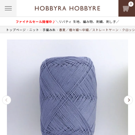
0
ファイナルセール開催中♪
＼リバティ 生地、編み物、刺繍、刺し子／
トップページ
ニット
手編み糸
春夏／極々細～中細／ストレートヤーン
クロッシ