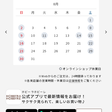
8月
土
日
月
火
水
木
金
土
5
1
2
2
3
4
5
6
7
8
9
9
10
11
12
13
14
15
6
16
17
18
19
20
21
22
23
24
25
26
27
28
29
30
31
オンラインショップ休業日
※Webからのご注文は、24時間承っております
※各実店舗の営業時間・休業日は
店舗情報
をご覧ください
ホビーラホビーレ
公式アプリで最新情報をお届け！
サクサク見られて、楽しいお買い物♪