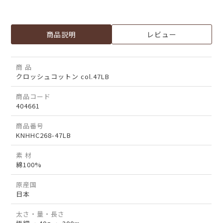
商品説明
レビュー
商 品
クロッシュコットン col.47LB
商品コード
404661
商品番号
KNHHC268-47LB
素 材
綿100%
原産国
日本
太さ・量・長さ