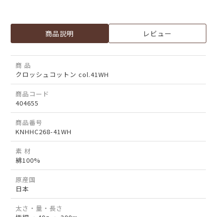
商品説明
レビュー
商 品
クロッシュコットン col.41WH
商品コード
404655
商品番号
KNHHC268-41WH
素 材
綿100%
原産国
日本
太さ・量・長さ