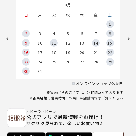
8月
土
日
月
火
水
木
金
土
5
1
2
2
3
4
5
6
7
8
9
9
10
11
12
13
14
15
6
16
17
18
19
20
21
22
23
24
25
26
27
28
29
30
31
オンラインショップ休業日
※Webからのご注文は、24時間承っております
※各実店舗の営業時間・休業日は
店舗情報
をご覧ください
ホビーラホビーレ
公式アプリで最新情報をお届け！
サクサク見られて、楽しいお買い物♪