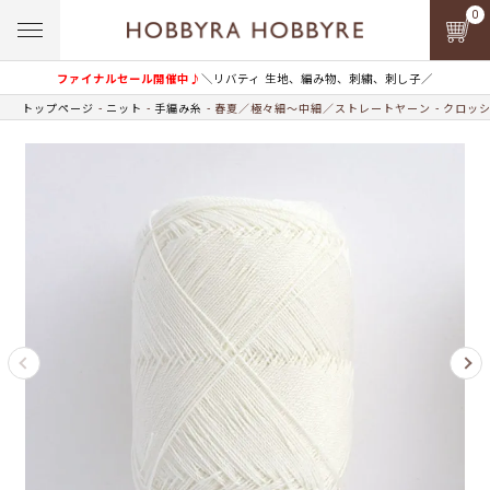
0
ファイナルセール開催中♪
＼リバティ 生地、編み物、刺繍、刺し子／
トップページ
ニット
手編み糸
春夏／極々細～中細／ストレートヤーン
クロッシ