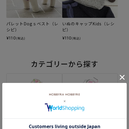
パレットDogｓベスト（レ
いぬのキャップKids（レシ
シピ）
ピ）
¥110
¥110
(税込)
(税込)
カテゴリーから探す
生地
キット