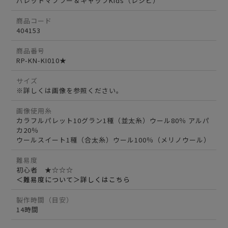
パレットマフラー＆キャップKids（レシピ）
商品コード
404153
商品番号
RP-KN-KI010★
サイズ
※詳しくは画像を参照ください。
画像使用糸
カラフルパレット10グラン1種（並太糸）ウール80％ アルパ
カ20％
ウールスイート1種（合太糸）ウール100％（メリノウール）
難易度
初心者 ★☆☆☆
＜難易度について＞詳しくはこちら
製作時間（目安）
14時間