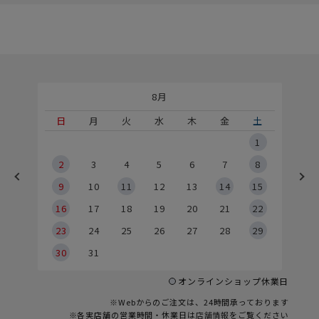
8月
土
日
月
火
水
木
金
土
5
1
2
2
3
4
5
6
7
8
9
9
10
11
12
13
14
15
6
16
17
18
19
20
21
22
23
24
25
26
27
28
29
30
31
オンラインショップ休業日
※Webからのご注文は、24時間承っております
※各実店舗の営業時間・休業日は
店舗情報
をご覧ください