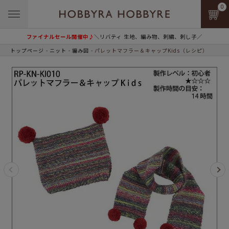
0
ファイナルセール開催中♪
＼リバティ 生地、編み物、刺繍、刺し子／
トップページ
ニット
編み図
パレットマフラー＆キャップKids（レシピ）