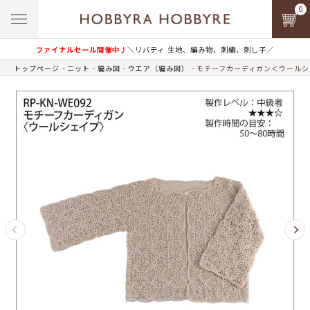
0
ファイナルセール開催中♪
＼リバティ 生地、編み物、刺繍、刺し子／
トップページ
ニット
編み図
ウエア（編み図）
モチーフカーディガン＜ウールシ