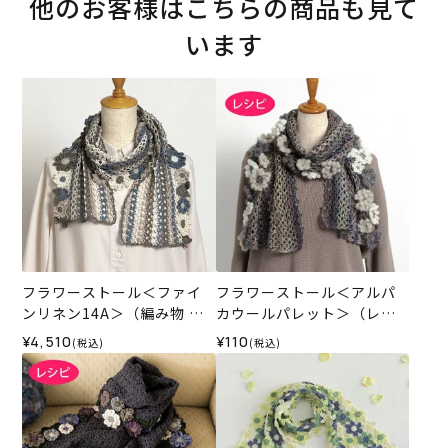
他のお客様はこちらの商品も見て
います
フラワーストール＜ファイ
フラワーストール＜アルパ
ンリネン14A＞（編み物 材
カウールパレット＞（レシ
料セット）
ピ）
¥4,510
¥110
(税込)
(税込)