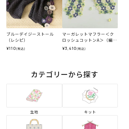
ブルーデイジーストール
マーガレットマフラー＜ク
（レシピ）
ロッシュコットンA＞（編み
物 材料セット）
¥110
¥3,410
(税込)
(税込)
カテゴリーから探す
生地
キット