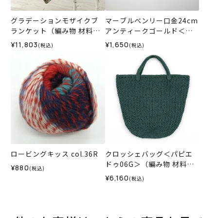
グラデーションモザイクブ
マーブルベンリー口金24cm
ランケット（編み物 材料セ
アンティークゴールド＜オ
ット）
フホワイト＞
¥11,803
¥1,650
(税込)
(税込)
ロービングキッス col.36R
クロッシェバッグ＜パピエ
ドゥ06G＞（編み物 材料セ
¥880
(税込)
ット）
¥6,160
(税込)