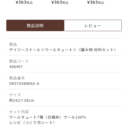
¥
363
¥
363
¥
363
税込
税込
税込
商品説明
レビュー
商品
デイジーストール＜ウールキュート＞（編み物 材料セット）
商品コード
406407
商品番号
SRST038WI63-A
サイズ
約162×38cm
セット内容
ウールキュート7種（合細糸）ウール100％
レシピ（つくり方シート）