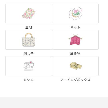
生地
キット
刺し子
編み物
ミシン
ソーイングボックス