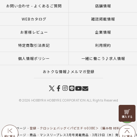
お問い合わせ - よくあるご質問
店舗情報
WEBカタログ
雑誌掲載情報
お客様レビュー
企業情報
特定商取引法表記
利用規約
個人情報ポリシー
一緒に働こう♪求人情報
おトクな情報♪メルマガ登録
© 2026 HOBBYRA HOBBYRE CORPORATION ALL Rights Reserved
リリヤン
フェア
トップページ
登録
クロッシェバッグ＜パピエドゥ03BE＞（編み物 材料セット）
トップページ
商品
マンスリープレス3月号掲載商品
3月19日（木）発売の新商品
前に戻る
上に戻る