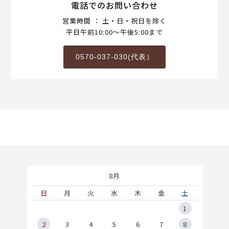
電話でのお問い合わせ
営業時間 ： 土・日・祝日を除く
平日午前10:00～午後5:00まで
0570-037-030(代表）
8月
土
日
月
火
水
木
金
土
5
1
2
2
3
4
5
6
7
8