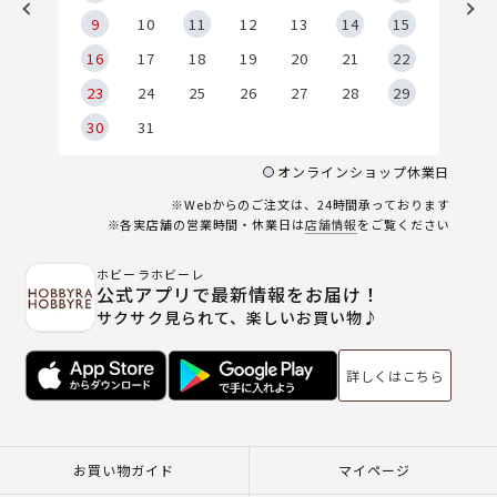
9
9
10
11
12
13
14
15
6
16
17
18
19
20
21
22
23
24
25
26
27
28
29
30
31
オンラインショップ休業日
※Webからのご注文は、24時間承っております
※各実店舗の営業時間・休業日は
店舗情報
をご覧ください
ホビーラホビーレ
公式アプリで最新情報をお届け！
サクサク見られて、楽しいお買い物♪
詳しくはこちら
お買い物ガイド
マイページ