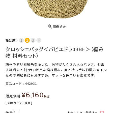
画像拡大
難易度：
クロッシェバッグ＜パピエドゥ03BE＞（編み
物 材料セット）
編みやすい和紙糸を使った、荷物がたくさん入るバッグ。側面
は細編みと鎖2目の簡単な模様編み。底と持ち手は細編みメイン
なので初級者にもおすすめ。マットな色合いも素敵です。
商品コード
442031
¥
6,160
販売価格
税込
[
280
ポイント進呈 ]
お気に入りに登録する