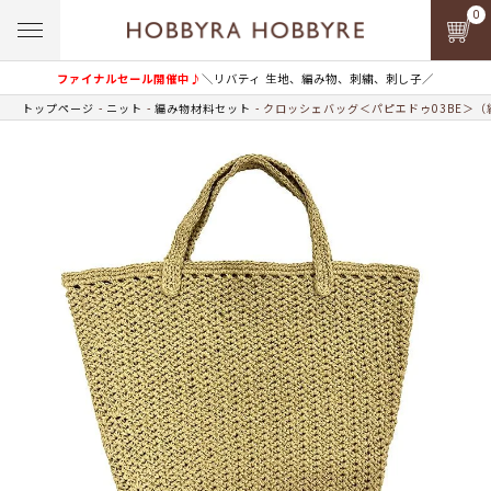
0
ファイナルセール開催中♪
＼リバティ 生地、編み物、刺繍、刺し子／
トップページ
ニット
編み物材料セット
クロッシェバッグ＜パピエドゥ03BE＞（