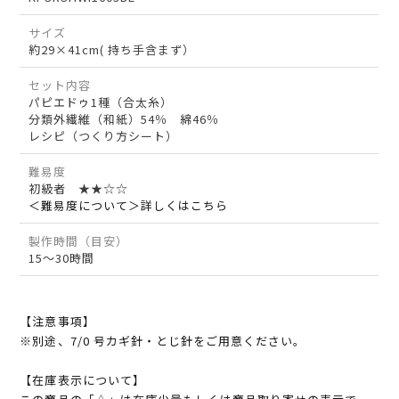
サイズ
約29×41cm( 持ち手含まず）
セット内容
パピエドゥ1種（合太糸）
分類外繊維（和紙）54％ 綿46％
レシピ（つくり方シート）
難易度
初級者 ★★☆☆
＜難易度について＞詳しくはこちら
製作時間（目安）
15～30時間
【注意事項】
※別途、7/0 号カギ針・とじ針をご用意ください。
【在庫表示について】