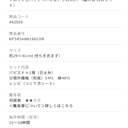
ト）
商品コード
442030
商品番号
KPSRSHWI1601OR
サイズ
約29×41cm( 持ち手含まず）
セット内容
パピエドゥ1種（合太糸）
分類外繊維（和紙）54％ 綿46％
レシピ（つくり方シート）
難易度
初級者 ★★☆☆
＜難易度について＞詳しくはこちら
製作時間（目安）
15～30時間