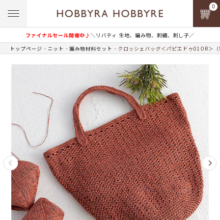
0
ファイナルセール開催中♪
＼リバティ 生地、編み物、刺繍、刺し子／
トップページ
ニット
編み物材料セット
クロッシェバッグ＜パピエドゥ01OR＞（