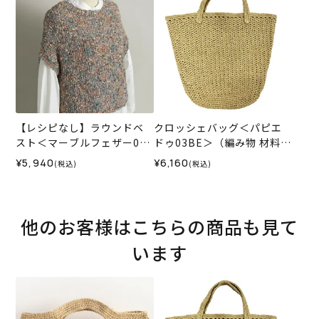
【レシピなし】ラウンドベ
クロッシェバッグ＜パピエ
スト＜マーブルフェザー01
ドゥ03BE＞（編み物 材料セ
OR＞（編み物 材料セット）
ット）
¥5,940
¥6,160
(税込)
(税込)
他のお客様はこちらの商品も見て
います