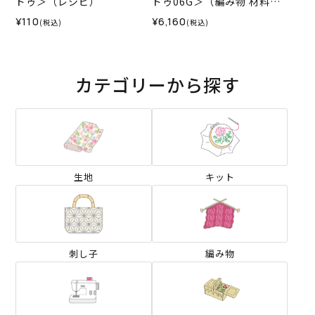
ドゥ＞（レシピ）
ドゥ06G＞（編み物 材料セ
ット）
¥110
¥6,160
(税込)
(税込)
カテゴリーから探す
生地
キット
刺し子
編み物