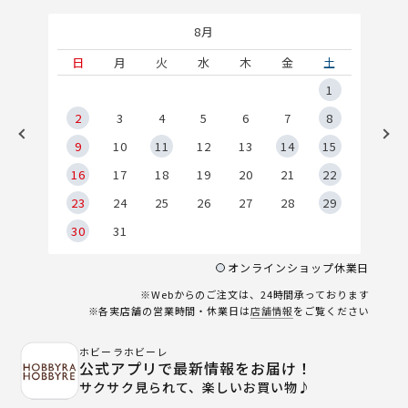
8月
土
日
月
火
水
木
金
土
5
1
2
2
3
4
5
6
7
8
9
9
10
11
12
13
14
15
6
16
17
18
19
20
21
22
23
24
25
26
27
28
29
30
31
オンラインショップ休業日
※Webからのご注文は、24時間承っております
※各実店舗の営業時間・休業日は
店舗情報
をご覧ください
ホビーラホビーレ
公式アプリで最新情報をお届け！
サクサク見られて、楽しいお買い物♪