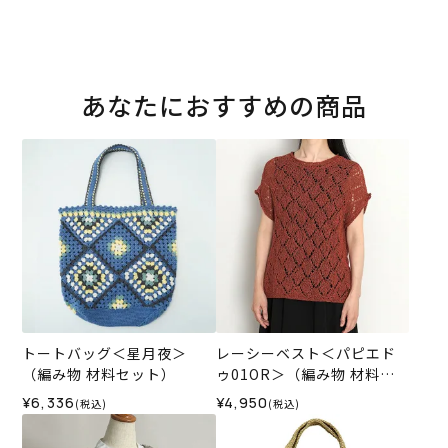
あなたにおすすめの商品
トートバッグ＜星月夜＞
レーシーベスト＜パピエド
（編み物 材料セット）
ゥ01OR＞（編み物 材料セ
ット）
¥6,336
¥4,950
(税込)
(税込)