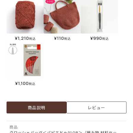
¥
1,210
¥
110
¥
990
税込
税込
税込
¥
1,100
税込
商品説明
レビュー
商品
クロッシェバッグ＜パピエドゥ01OR＞（編み物 材料セッ