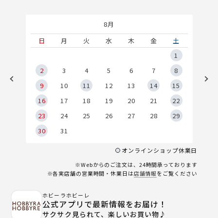
8月
土
日
月
火
水
木
金
土
5
1
2
2
3
4
5
6
7
8
9
9
10
11
12
13
14
15
6
16
17
18
19
20
21
22
23
24
25
26
27
28
29
30
31
オンラインショップ休業日
※Webからのご注文は、24時間承っております
※各実店舗の営業時間・休業日は
店舗情報
をご覧ください
ホビーラホビーレ
公式アプリで最新情報をお届け！
サクサク見られて、楽しいお買い物♪