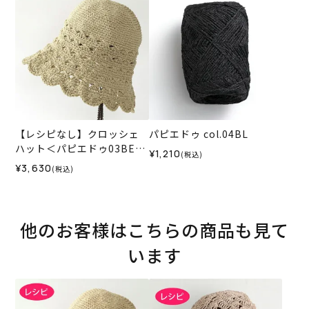
【レシピなし】クロッシェ
パピエドゥ col.04BL
ハット＜パピエドゥ03BE＞
¥1,210
(税込)
（編み物 材料セット）
¥3,630
(税込)
他のお客様はこちらの商品も見て
います