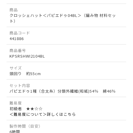
商品
クロッシェハット＜パピエドゥ04BL＞（編み物 材料セッ
ト）
商品コード
441886
商品番号
KPSRSHWI2104BL
サイズ
頭回り 約55cm
セット内容
パピエドゥ1種（合太糸）分類外繊維(和紙)54％ 綿46％
難易度
初級者 ★★☆☆
＜難易度について＞詳しくはこちら
製作時間（目安）
6時間