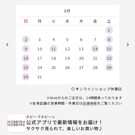
8月
土
日
月
火
水
木
金
土
5
1
2
2
3
4
5
6
7
8
9
9
10
11
12
13
14
15
6
16
17
18
19
20
21
22
23
24
25
26
27
28
29
30
31
オンラインショップ休業日
※Webからのご注文は、24時間承っております
※各実店舗の営業時間・休業日は
店舗情報
をご覧ください
ホビーラホビーレ
公式アプリで最新情報をお届け！
サクサク見られて、楽しいお買い物♪