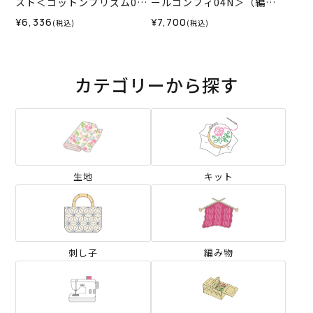
スト＜コットンプリズム06
ールコンフィ04N＞（編み
GR＞（編み物 材料セット）
物 材料セット）
¥6,336
¥7,700
(税込)
(税込)
カテゴリーから探す
生地
キット
刺し子
編み物