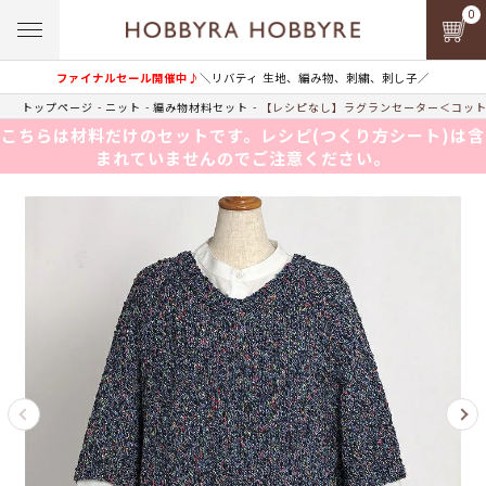
0
ファイナルセール開催中♪
＼リバティ 生地、編み物、刺繍、刺し子／
トップページ
ニット
編み物材料セット
【レシピなし】ラグランセーター＜コット
こちらは材料だけのセットです。レシピ(つくり方シート)は含
まれていませんのでご注意ください。