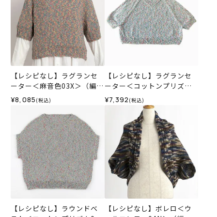
【レシピなし】ラグランセ
【レシピなし】ラグランセ
ーター＜麻音色03X＞（編み
ーター＜コットンプリズム0
物 材料セット）
3B＞（編み物 材料セット）
¥8,085
¥7,392
(税込)
(税込)
【レシピなし】ラウンドベ
【レシピなし】ボレロ＜ウ