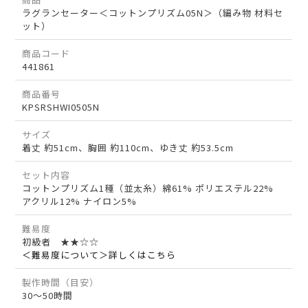
ラグランセーター＜コットンプリズム05N＞（編み物 材料セ
ット）
商品コード
441861
商品番号
KPSRSHWI0505N
サイズ
着丈 約51cm、胸囲 約110cm、ゆき丈 約53.5cm
セット内容
コットンプリズム1種（並太糸）綿61% ポリエステル22%
アクリル12% ナイロン5%
難易度
初級者 ★★☆☆
＜難易度について＞詳しくはこちら
製作時間（目安）
30～50時間