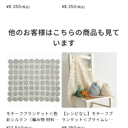
ス05IV＞（編み物 材料セッ
ス03B＞（編み物 材料セッ
¥8,250
¥8,250
(税込)
(税込)
ト）
ト）
他のお客様はこちらの商品も見て
います
モチーフブランケット＜色
【レシピなし】モチーフブ
彩シルク＞（編み物 材料セ
ランケット＜プライムレー
ット）
ス05IV＞（編み物 材料セッ
¥12,540
¥8,250
(税込)
(税込)