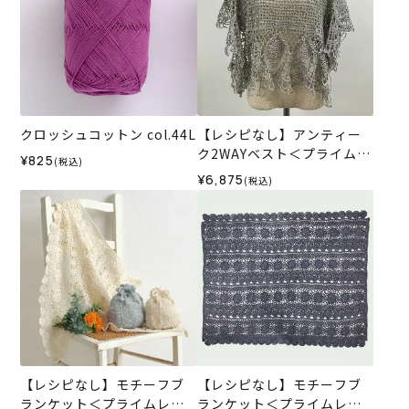
クロッシュコットン col.44L
【レシピなし】アンティー
ク2WAYベスト＜プライムレ
¥825
(税込)
ース2006GR＞（編み物 材
¥6,875
(税込)
料セット）
【レシピなし】モチーフブ
【レシピなし】モチーフブ
ランケット＜プライムレー
ランケット＜プライムレー