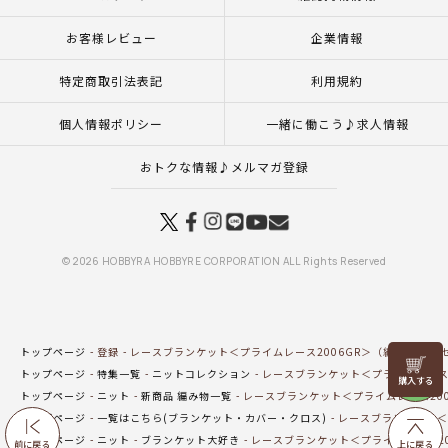
お客様レビュー
企業情報
特定商取引法表記
利用規約
個人情報ポリシー
一緒に働こう♪求人情報
おトクな情報♪メルマガ登録
© 2026 HOBBYRA HOBBYRE CORPORATION ALL Rights Reserved
トップページ
登録
レースブランケット＜プライムレース2006GR＞（編み物 材料
リリヤン
トップページ
特集一覧
ニットコレクション
レースブランケット＜プライムレース2
フェア
トップページ
ニット
新商品 編み物一覧
レースブランケット＜プライムレース200
トップページ
一覧はこちら(ブランケット・カバー・クロス)
レースブランケット＜プ
トップページ
ニット
ブランケット大好き
レースブランケット＜プライムレース20
前に戻る
上に戻る