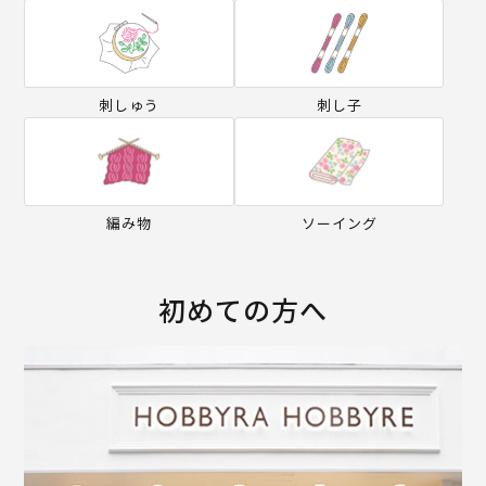
刺しゅう
刺し子
編み物
ソーイング
初めての方へ