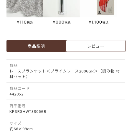
¥
110
¥
990
¥
1,100
税込
税込
税込
商品説明
レビュー
商品
レースブランケット＜プライムレース2006GR＞（編み物 材
料セット）
商品コード
442052
商品番号
KPSRSHWT3906GR
サイズ
約66×99cm