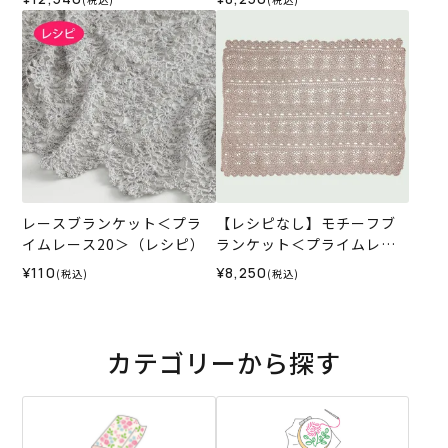
ト）
レースブランケット＜プラ
【レシピなし】モチーフブ
イムレース20＞（レシピ）
ランケット＜プライムレー
ス08P＞（編み物 材料セッ
¥110
¥8,250
(税込)
(税込)
ト）
カテゴリーから探す