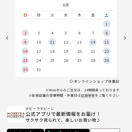
8月
土
日
月
火
水
木
金
土
5
1
2
2
3
4
5
6
7
8
9
9
10
11
12
13
14
15
6
16
17
18
19
20
21
22
23
24
25
26
27
28
29
30
31
オンラインショップ休業日
※Webからのご注文は、24時間承っております
※各実店舗の営業時間・休業日は
店舗情報
をご覧ください
ホビーラホビーレ
公式アプリで最新情報をお届け！
サクサク見られて、楽しいお買い物♪