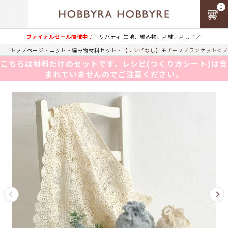
0
ファイナルセール開催中♪
＼リバティ 生地、編み物、刺繍、刺し子／
トップページ
ニット
編み物材料セット
【レシピなし】モチーフブランケット＜プラ
こちらは材料だけのセットです。レシピ(つくり方シート)は含
まれていませんのでご注意ください。