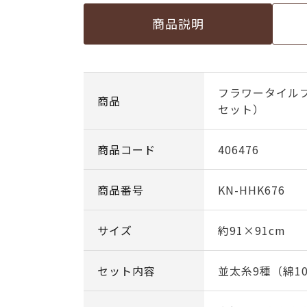
商品説明
フラワータイル
商品
セット）
商品コード
406476
商品番号
KN-HHK676
サイズ
約91×91cm
セット内容
並太糸9種（綿1