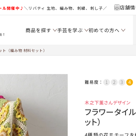
店舗情
ール開催中♪
＼リバティ 生地、編み物、刺繍、刺し子／
商品を探す
手芸を学ぶ
初めての方へ
料！
ット（編み物 材料セット）
難易度：
木之下薫さんデザイン
フラワータイル
ット）
4種類の花モチーフ