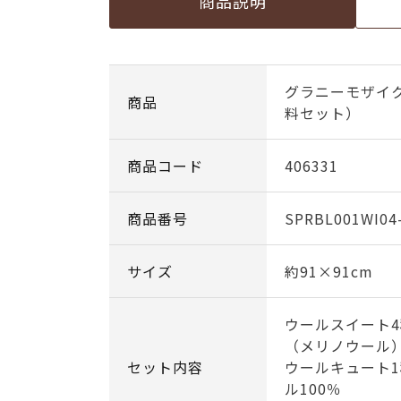
商品説明
グラニーモザイ
商品
料セット）
商品コード
406331
商品番号
SPRBL001WI04
サイズ
約91×91cm
ウールスイート4
（メリノウール
セット内容
ウールキュート
ル100％