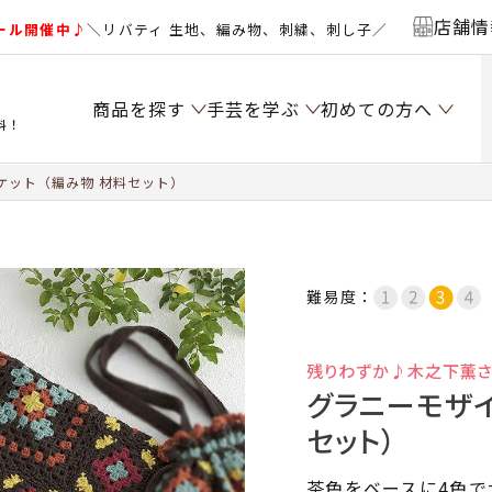
店舗情
ール開催中♪
＼リバティ 生地、編み物、刺繍、刺し子／
商品を探す
手芸を学ぶ
初めての方へ
料！
ケット（編み物 材料セット）
難易度：
残りわずか♪木之下薫さ
グラニーモザイ
セット）
茶色をベースに4色