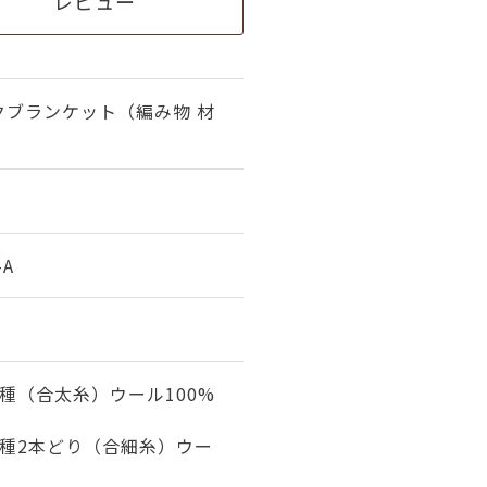
レビュー
クブランケット（編み物 材
-A
種（合太糸）ウール100%
）
1種2本どり（合細糸）ウー