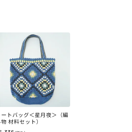
トートバッグ＜星月夜＞（編
み物 材料セット）
6,336