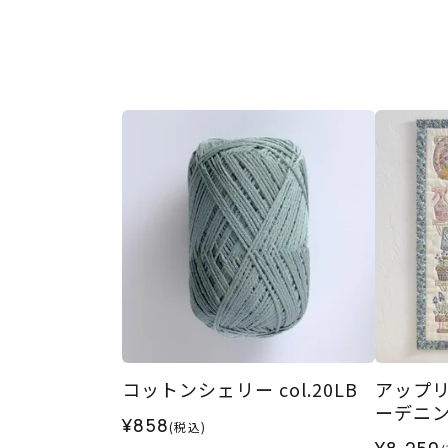
コットンシェリー col.20LB
アップ
ーデニ
¥858
(税込)
¥8,250