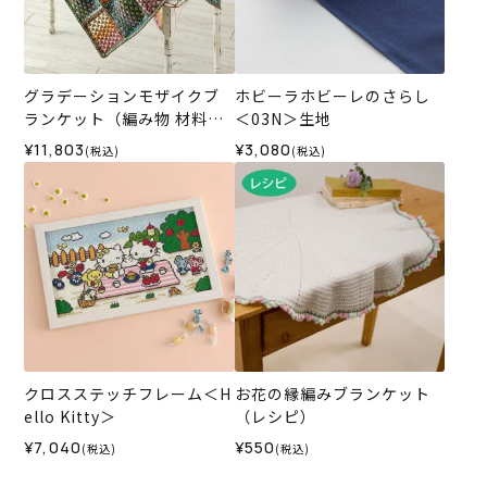
グラデーションモザイクブ
ホビーラホビーレのさらし
ランケット（編み物 材料セ
＜03N＞生地
ット）
¥11,803
¥3,080
(税込)
(税込)
クロスステッチフレーム＜H
お花の縁編みブランケット
ello Kitty＞
（レシピ）
¥7,040
¥550
(税込)
(税込)