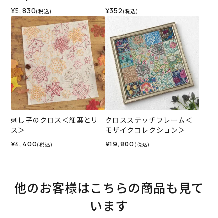
日～＞
ーレデザインコレクション
¥5,830
¥352
(税込)
(税込)
刺し子のクロス＜紅葉とリ
クロスステッチフレーム＜
ス＞
モザイクコレクション＞
¥4,400
¥19,800
(税込)
(税込)
他のお客様はこちらの商品も見て
います