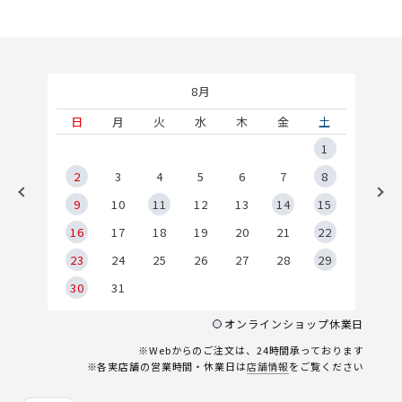
8月
土
日
月
火
水
木
金
土
5
1
2
2
3
4
5
6
7
8
9
9
10
11
12
13
14
15
6
16
17
18
19
20
21
22
23
24
25
26
27
28
29
30
31
オンラインショップ休業日
※Webからのご注文は、24時間承っております
※各実店舗の営業時間・休業日は
店舗情報
をご覧ください