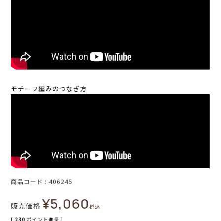
モチーフ編みのつなぎ方
商品コード
406245
¥
5,060
販売価格
税込
[
230
ポイント進呈 ]