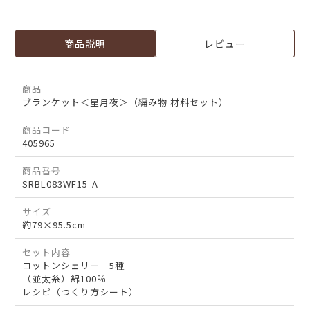
商品説明
レビュー
商品
ブランケット＜星月夜＞（編み物 材料セット）
商品コード
405965
商品番号
SRBL083WF15-A
サイズ
約79×95.5cm
セット内容
コットンシェリー 5種
（並太糸）綿100％
レシピ（つくり方シート）