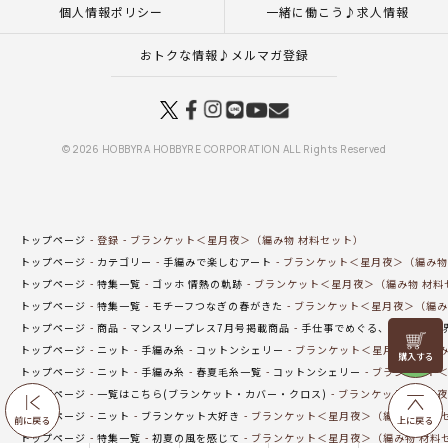
個人情報ポリシー
一緒に働こう♪求人情報
おトクな情報♪メルマガ登録
© 2026 HOBBYRA HOBBYRE CORPORATION ALL Rights Reserved
トップページ
登録
ブランケット＜星月夜＞（編み物 材料セット）
トップページ
カテゴリー
手編みで楽しむアート
ブランケット＜星月夜＞（編み物
トップページ
特集一覧
ゴッホ 情熱の軌跡
ブランケット＜星月夜＞（編み物 材料
トップページ
特集一覧
モチーフつなぎの春がきた
ブランケット＜星月夜＞（編み
トップページ
商品
マンスリープレス7月号掲載商品
手仕事でめぐる、アートの世
リリヤン
トップページ
ニット
手編み糸
コットンシェリー
ブランケット＜星月夜＞（編み
フェア
トップページ
ニット
手編み糸
春夏毛糸一覧
コットンシェリー
ブランケット＜
トップページ
一覧はこちら(ブランケット・カバー・クロス)
ブランケット＜星月夜
トップページ
ニット
ブランケット大好き
ブランケット＜星月夜＞（編み物 材料
前に戻る
上に戻る
トップページ
特集一覧
初夏の風を感じて
ブランケット＜星月夜＞（編み物 材料