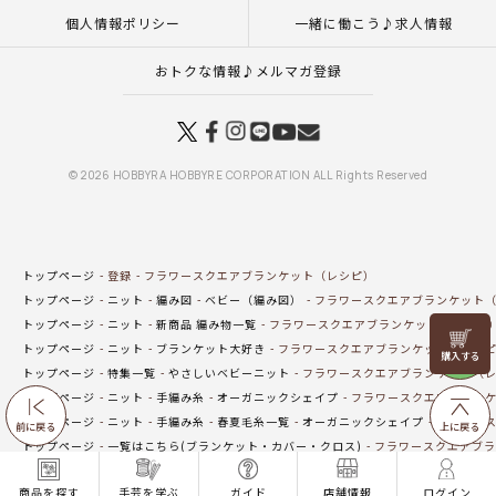
個人情報ポリシー
一緒に働こう♪求人情報
おトクな情報♪メルマガ登録
© 2026 HOBBYRA HOBBYRE CORPORATION ALL Rights Reserved
トップページ
登録
フラワースクエアブランケット（レシピ）
トップページ
ニット
編み図
ベビー（編み図）
フラワースクエアブランケット
トップページ
ニット
新商品 編み物一覧
フラワースクエアブランケット（レシピ
リリヤン
トップページ
ニット
ブランケット大好き
フラワースクエアブランケット（レシ
フェア
トップページ
特集一覧
やさしいベビーニット
フラワースクエアブランケット（
トップページ
ニット
手編み糸
オーガニックシェイプ
フラワースクエアブランケ
トップページ
ニット
手編み糸
春夏毛糸一覧
オーガニックシェイプ
フラワース
前に戻る
上に戻る
トップページ
一覧はこちら(ブランケット・カバー・クロス)
フラワースクエアブラ
トップページ
特集一覧
ベビーコレクション
フラワースクエアブランケット（レ
商品を探す
手芸を学ぶ
ガイド
店舗情報
ログイン
トップページ
ベビー・子ども用品
フラワースクエアブランケット（レシピ）