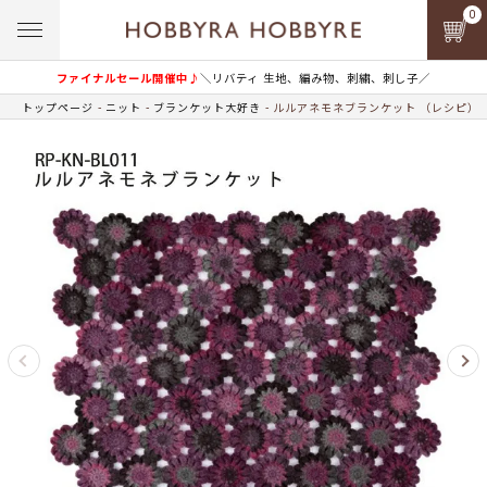
0
ファイナルセール開催中♪
＼リバティ 生地、編み物、刺繍、刺し子／
トップページ
ニット
ブランケット大好き
ルルアネモネブランケット （レシピ）