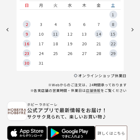
土
日
月
火
水
木
金
土
5
1
2
2
3
4
5
6
7
8
9
9
10
11
12
13
14
15
6
16
17
18
19
20
21
22
23
24
25
26
27
28
29
30
31
オンラインショップ休業日
※Webからのご注文は、24時間承っております
※各実店舗の営業時間・休業日は
店舗情報
をご覧ください
ホビーラホビーレ
公式アプリで最新情報をお届け！
サクサク見られて、楽しいお買い物♪
詳しくはこちら