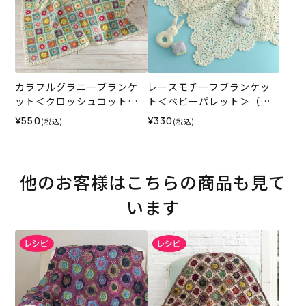
カラフルグラニーブランケ
レースモチーフブランケッ
ット＜クロッシュコットン
ト＜ベビーパレット＞（レ
＞（レシピ）
シピ）
¥550
¥330
(税込)
(税込)
他のお客様はこちらの商品も見て
います