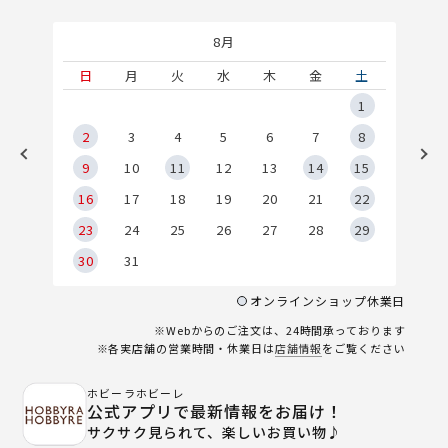
8月
土
日
月
火
水
木
金
土
5
1
2
2
3
4
5
6
7
8
9
9
10
11
12
13
14
15
6
16
17
18
19
20
21
22
23
24
25
26
27
28
29
30
31
オンラインショップ休業日
※Webからのご注文は、24時間承っております
※各実店舗の営業時間・休業日は
店舗情報
をご覧ください
ホビーラホビーレ
公式アプリで最新情報をお届け！
サクサク見られて、楽しいお買い物♪