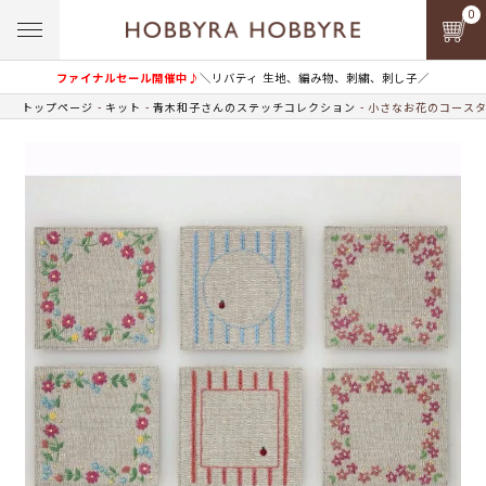
0
ファイナルセール開催中♪
＼リバティ 生地、編み物、刺繍、刺し子／
トップページ
キット
青木和子さんのステッチコレクション
小さなお花のコース