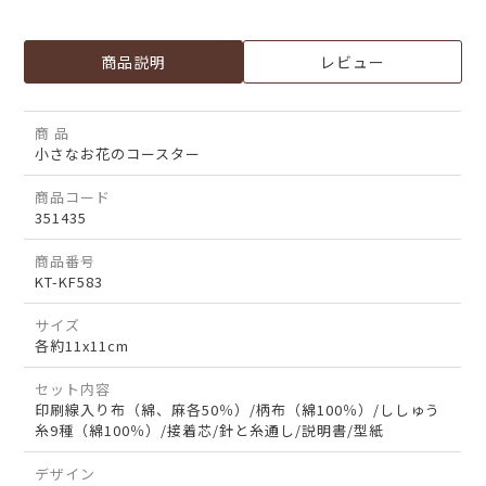
商品説明
レビュー
商 品
小さなお花のコースター
商品コード
351435
商品番号
KT-KF583
サイズ
各約11x11cm
セット内容
印刷線入り布（綿、麻各50％）/柄布（綿100％）/ししゅう
糸9種（綿100％）/接着芯/針と糸通し/説明書/型紙
デザイン