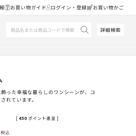
報
お買い物ガイド
ログイン・登録
お買い物かご
詳細検索
ム
に飾った幸福な暮らしのワンシーンが、コ
ンされています。
[
450
ポイント進呈 ]
0
税込