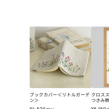
ブックカバー＜リトルガーデ
クロス
ン＞
つきみ
¥4,620
¥6,160