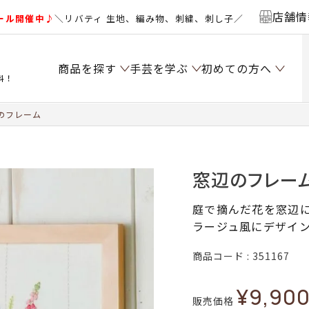
店舗情
ール開催中♪
＼リバティ 生地、編み物、刺繍、刺し子／
商品を探す
手芸を学ぶ
初めての方へ
料！
のフレーム
窓辺のフレー
庭で摘んだ花を窓辺
ラージュ風にデザイ
商品コード
351167
¥
9,90
販売価格