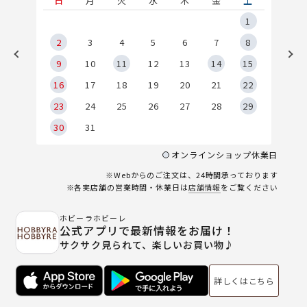
土
日
月
火
水
木
金
土
5
1
2
2
3
4
5
6
7
8
9
9
10
11
12
13
14
15
6
16
17
18
19
20
21
22
23
24
25
26
27
28
29
30
31
オンラインショップ休業日
※Webからのご注文は、24時間承っております
※各実店舗の営業時間・休業日は
店舗情報
をご覧ください
ホビーラホビーレ
公式アプリで最新情報をお届け！
サクサク見られて、楽しいお買い物♪
詳しくはこちら