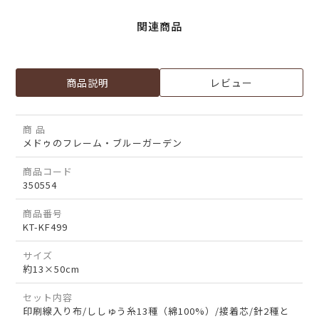
関連商品
商品説明
レビュー
商 品
メドゥのフレーム・ブルーガーデン
商品コード
350554
商品番号
KT-KF499
サイズ
約13×50cm
セット内容
印刷線入り布/ししゅう糸13種（綿100%）/接着芯/針2種と