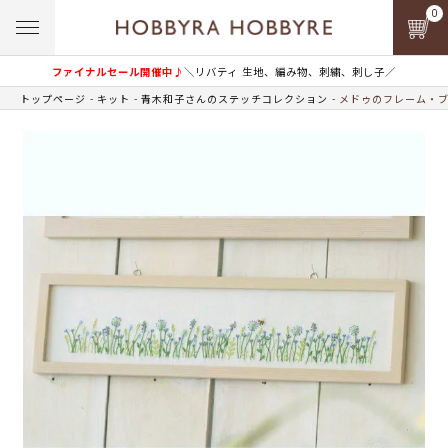
0
ファイナルセール開催中♪
＼リバティ 生地、編み物、刺繍、刺し子／
トップページ
キット
青木和子さんのステッチコレクション
メドゥのフレーム・ブ