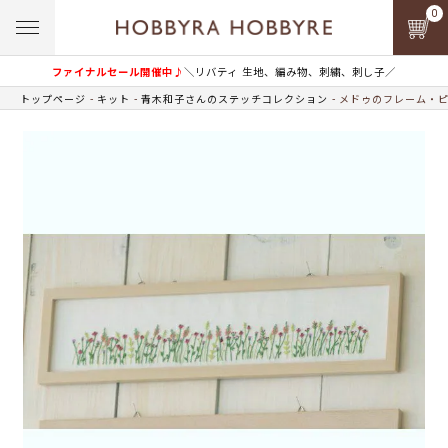
0
ファイナルセール開催中♪
＼リバティ 生地、編み物、刺繍、刺し子／
トップページ
キット
青木和子さんのステッチコレクション
メドゥのフレーム・ピ