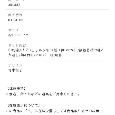
350553
商品番号
KT-KF498
サイズ
約13×50cm
セット内容
印刷線入り布/ししゅう糸13種（綿100%）/接着芯/針2種と
糸通し/額&台紙/木のバー/説明書
デザイン
青木和子
【注意事項】
※別途、針と糸などの道具をご用意ください。
【在庫表示について】
この商品の「△」は在庫少量もしくは商品取り寄せの表示で