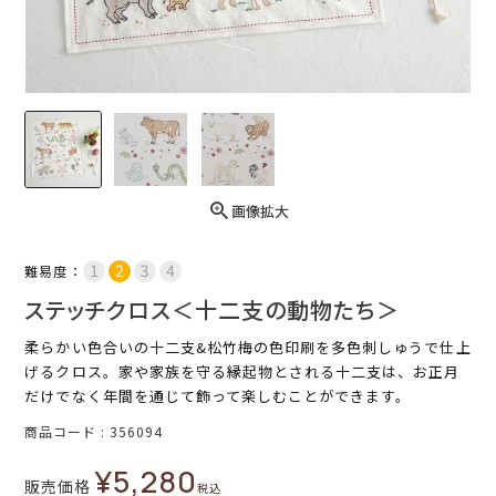
画像拡大
難易度：
ステッチクロス＜十二支の動物たち＞
柔らかい色合いの十二支&松竹梅の色印刷を多色刺しゅうで仕上
げるクロス。家や家族を守る縁起物とされる十二支は、お正月
だけでなく年間を通じて飾って楽しむことができます。
商品コード
356094
¥
5,280
販売価格
税込