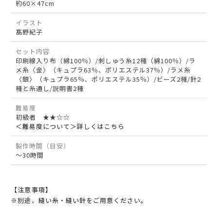
約60×47cm
イラスト
髙野紀子
セット内容
印刷線入り布（綿100％）/刺しゅう糸12種（綿100％）/ラ
メ糸〈金〉（キュプラ63％、ポリエステル37％）/ラメ糸
〈銀〉（キュプラ65％、ポリエステル35％）/ビーズ2種/針2
種と糸通し/説明書2種
難易度
初級者 ★★☆☆
＜難易度について＞詳しくはこちら
製作時間（目安）
～30時間
【注意事項】
※別途、縫い糸・縫い針をご用意ください。