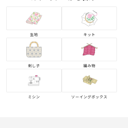
生地
キット
刺し子
編み物
ミシン
ソーイングボックス