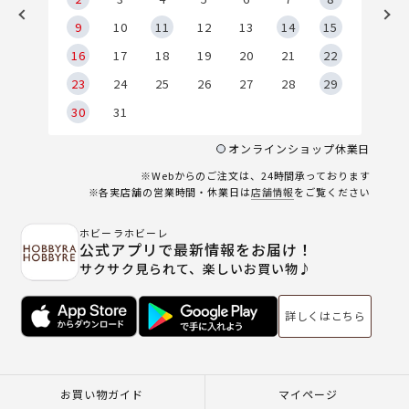
9
9
10
11
12
13
14
15
6
16
17
18
19
20
21
22
23
24
25
26
27
28
29
30
31
オンラインショップ休業日
※Webからのご注文は、24時間承っております
※各実店舗の営業時間・休業日は
店舗情報
をご覧ください
ホビーラホビーレ
公式アプリで最新情報をお届け！
サクサク見られて、楽しいお買い物♪
詳しくはこちら
お買い物ガイド
マイページ