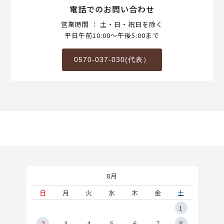
電話でのお問い合わせ
営業時間 ： 土・日・祝日を除く
平日午前10:00～午後5:00まで
0570-037-030(代表）
8月
土
日
月
火
水
木
金
土
5
1
2
2
3
4
5
6
7
8