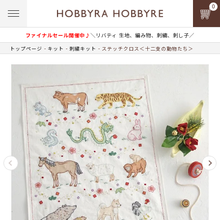
0
ファイナルセール開催中♪
＼リバティ 生地、編み物、刺繍、刺し子／
トップページ
キット
刺繍キット
ステッチクロス＜十二支の動物たち＞