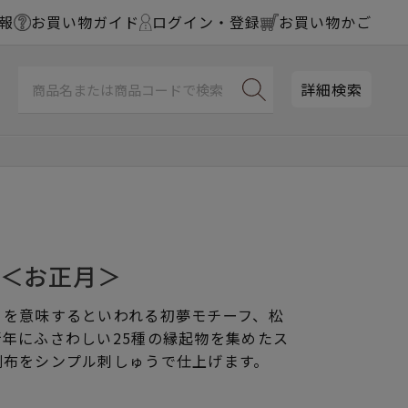
報
お買い物ガイド
ログイン・登録
お買い物かご
詳細検索
ス＜お正月＞
」を意味するといわれる初夢モチーフ、松
年にふさわしい25種の縁起物を集めたス
刷布をシンプル刺しゅうで仕上げます。