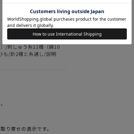
）/刺しゅう糸11種（綿10
/ひも/針2種と糸通し/説明
い。
品取り寄せの表示です。