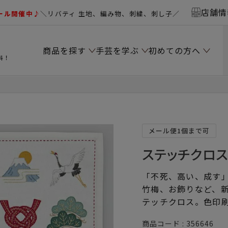
店舗情
ール開催中♪
＼リバティ 生地、編み物、刺繍、刺し子／
商品を探す
手芸を学ぶ
初めての方へ
料！
メール便1個まで可
ステッチクロ
「不死、高い、成す
竹梅、お飾りなど、新
テッチクロス。色印
商品コード
356646