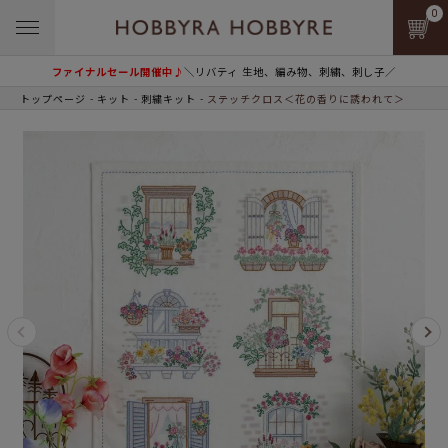
0
ファイナルセール開催中♪
＼リバティ 生地、編み物、刺繍、刺し子／
トップページ
キット
刺繍キット
ステッチクロス＜花の香りに誘われて＞