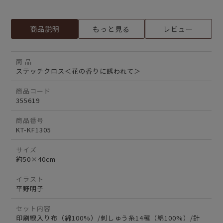
商品説明
もっと見る
レビュー
商 品
ステッチクロス＜花の香りに誘われて＞
商品コード
355619
商品番号
KT-KF1305
サイズ
約50×40cm
イラスト
平野明子
セット内容
印刷線入り布（綿100%）/刺しゅう糸14種（綿100%）/針