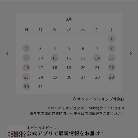
8月
土
日
月
火
水
木
金
土
5
1
2
2
3
4
5
6
7
8
9
9
10
11
12
13
14
15
6
16
17
18
19
20
21
22
23
24
25
26
27
28
29
30
31
オンラインショップ休業日
※Webからのご注文は、24時間承っております
※各実店舗の営業時間・休業日は
店舗情報
をご覧ください
ホビーラホビーレ
公式アプリで最新情報をお届け！