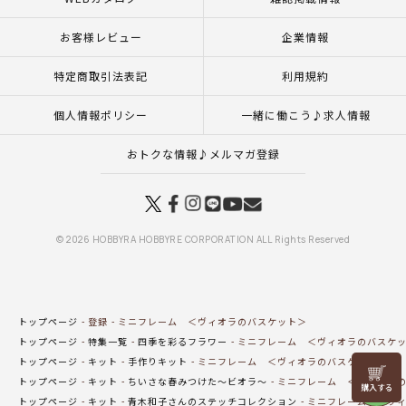
お客様レビュー
企業情報
特定商取引法表記
利用規約
個人情報ポリシー
一緒に働こう♪求人情報
おトクな情報♪メルマガ登録
© 2026 HOBBYRA HOBBYRE CORPORATION ALL Rights Reserved
トップページ
登録
ミニフレーム ＜ヴィオラのバスケット＞
トップページ
特集一覧
四季を彩るフラワー
ミニフレーム ＜ヴィオラのバスケ
トップページ
キット
手作りキット
ミニフレーム ＜ヴィオラのバスケット＞
リリヤン
トップページ
キット
ちいさな春みつけた～ビオラ～
ミニフレーム ＜ヴィオラ
フェア
トップページ
キット
青木和子さんのステッチコレクション
ミニフレーム ＜ヴィ