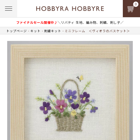
0
ファイナルセール開催中♪
＼リバティ 生地、編み物、刺繍、刺し子／
トップページ
キット
刺繍キット
ミニフレーム ＜ヴィオラのバスケット＞