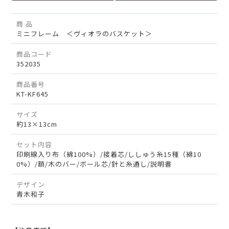
商 品
ミニフレーム ＜ヴィオラのバスケット＞
商品コード
352035
商品番号
KT-KF645
サイズ
約13×13cm
セット内容
印刷線入り布（綿100%）/接着芯/ししゅう糸15種（綿10
0%）/額/木のバー/ボール芯/針と糸通し/説明書
デザイン
青木和子