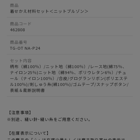
商品
着せかえ材料セット＜ニットブルゾン＞
商品コード
462808
商品番号
TG-OT NA-P24
セット内容
柄布（綿100％）/ニット地（綿100％）/レース地(綿75％、
ナイロン25％)ニット地（綿94％、ポリウレタン6％）/チュ
ール（ナイロン100％）/合皮/グログランリボン(ポリエステ
ル100％)/刺しゅう糸(綿100％)/ゴムテープ/スナップボタン/
表紙＆裁断説明書
【注意事項】
※別途、縫い針･縫い糸をご用意ください。
【在庫表示について】
この商品の「△」は在庫少量もしくは商品取り寄せの表示で