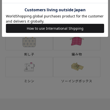
生地
キット
刺し子
編み物
ミシン
ソーイングボックス