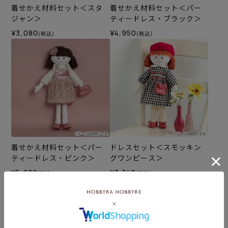
着せかえ材料セット＜スタ
着せかえ材料セット＜パー
ジャン＞
ティードレス・ブラック＞
¥3,080
¥4,950
(税込)
(税込)
着せかえ材料セット＜パー
ドレスセット＜スモッキン
ティードレス・ピンク＞
グワンピース＞
¥5,830
¥3,740
(税込)
(税込)
カテゴリーから探す