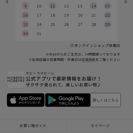
9
9
10
11
12
13
14
15
6
16
17
18
19
20
21
22
23
24
25
26
27
28
29
30
31
オンラインショップ休業日
※Webからのご注文は、24時間承っております
※各実店舗の営業時間・休業日は
店舗情報
をご覧ください
ホビーラホビーレ
公式アプリで最新情報をお届け！
サクサク見られて、楽しいお買い物♪
詳しくはこちら
お買い物ガイド
マイページ