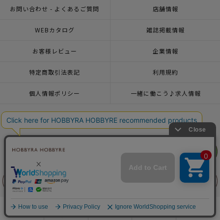
お問い合わせ - よくあるご質問
店舗情報
WEBカタログ
雑誌掲載情報
お客様レビュー
企業情報
特定商取引法表記
利用規約
個人情報ポリシー
一緒に働こう♪求人情報
おトクな情報♪メルマガ登録
リリヤン
フェア
© 2026 HOBBYRA HOBBYRE CORPORATION ALL Rights Reserved
前に戻る
上に戻る
トップページ
登録
着せかえ材料セット＜ニットブルゾン＞
商品を探す
手芸を学ぶ
ガイド
店舗情報
ログイン
トップページ
商品
マンスリープレス7月号掲載商品
おしゃれ大好きニーナ
着せ