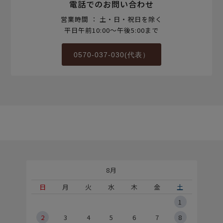
電話でのお問い合わせ
営業時間 ： 土・日・祝日を除く
平日午前10:00～午後5:00まで
0570-037-030(代表）
8月
土
日
月
火
水
木
金
土
5
1
2
2
3
4
5
6
7
8