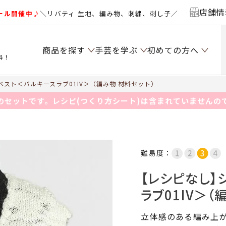
店舗情
ール開催中♪
＼リバティ 生地、編み物、刺繍、刺し子／
商品を探す
手芸を学ぶ
初めての方へ
料！
スト＜バルキースラブ01IV＞（編み物 材料セット）
のセットです。レシピ(つくり方シート)は含まれていませんの
難易度：
【レシピなし】
ラブ01IV＞（
立体感のある編み上