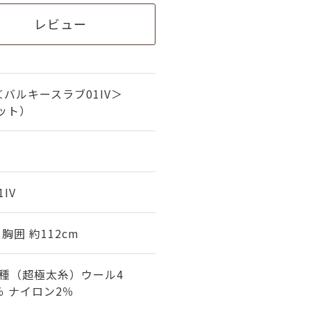
レビュー
バルキースラブ01IV＞
ット）
1IV
 胸囲 約112cm
種（超極太糸）ウール4
％ ナイロン2％