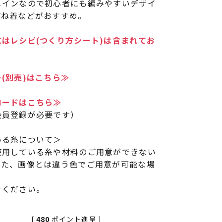
メインなので初心者にも編みやすいデザイ
重ね着などがおすすめ。
はレシピ(つくり方シート)は含まれてお
(別売)はこちら≫
ロードはこちら≫
会員登録が必要です）
いる糸について＞
使用している糸や材料のご用意ができない
また、画像とは違う色でご用意が可能な場
せください。
[
480
ポイント進呈 ]