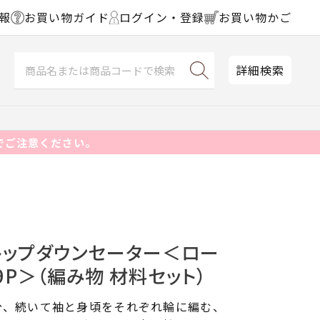
報
お買い物ガイド
ログイン・登録
お買い物かご
詳細検索
でご注意ください。
トップダウンセーター＜ロー
9P＞（編み物 材料セット）
分、続いて袖と身頃をそれぞれ輪に編む、