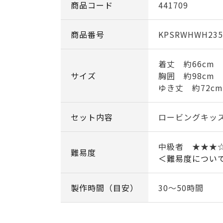
商品コード
441709
商品番号
KPSRWHWH235
着丈 約66cm
サイズ
胸囲 約98cm
ゆき丈 約72cm
セット内容
ロービングキッ
中級者 ★★★
難易度
＜難易度につい
製作時間（目安）
30～50時間