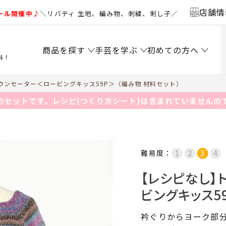
店舗情
ール開催中♪
＼リバティ 生地、編み物、刺繍、刺し子／
商品を探す
手芸を学ぶ
初めての方へ
料！
ンセーター＜ロービングキッス59P＞（編み物 材料セット）
のセットです。レシピ(つくり方シート)は含まれていませんの
難易度：
【レシピなし】
ビングキッス5
衿ぐりからヨーク部