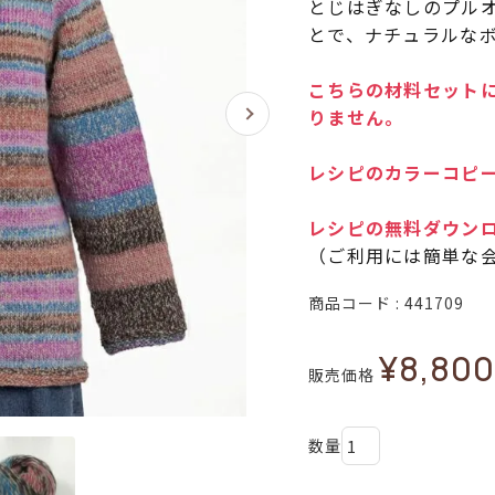
とじはぎなしのプル
とで、ナチュラルな
こちらの材料セットに
りません。
レシピのカラーコピー
レシピの無料ダウン
（ご利用には簡単な
商品コード
441709
¥
8,800
販売価格