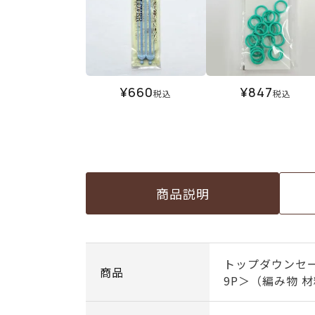
¥
660
¥
847
税込
税込
商品説明
トップダウンセ
商品
9P＞（編み物 