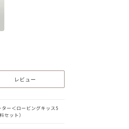
レビュー
ーター＜ロービングキッス5
材料セット）