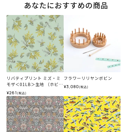
あなたにおすすめの商品
リバティプリント ミズ・ミ
フラワーリリヤンボビン
モザ＜01LB＞生地 （ホビー
¥3,080
(税込)
ラホビーレオリジナル）202
¥261
(税込)
5SS