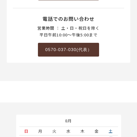
電話でのお問い合わせ
営業時間 ： 土・日・祝日を除く
平日午前10:00～午後5:00まで
0570-037-030(代表）
8月
土
日
月
火
水
木
金
土