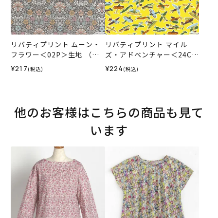
リバティプリント ムーン・
リバティプリント マイル
フラワー＜02P＞生地 （ホ
ズ・アドベンチャー＜24CU
ビーラホビーレオリジナ
＞生地 （リバティ・ファブ
¥217
¥224
(税込)
(税込)
ル）2024SS
リックス）2024SS
他のお客様はこちらの商品も見て
います