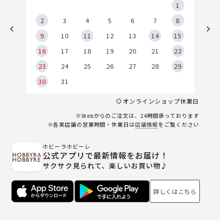
5
1
2
2
3
4
5
6
7
8
9
9
10
11
12
13
14
15
6
16
17
18
19
20
21
22
23
24
25
26
27
28
29
30
31
オンラインショップ休業日
※Webからのご注文は、24時間承っております
※各実店舗の営業時間・休業日は
店舗情報
をご覧ください
ホビーラホビーレ
公式アプリで最新情報をお届け！
サクサク見られて、楽しいお買い物♪
詳しくはこちら