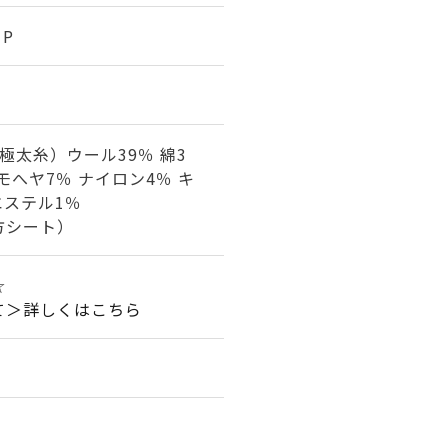
1P
極太糸）ウール39％ 綿3
 モへヤ7％ ナイロン4％ キ
エステル1％
方シート）
☆
て＞詳しくはこちら