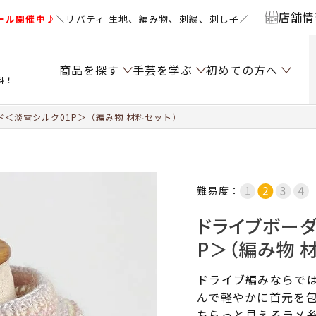
店舗情
ール開催中♪
＼リバティ 生地、編み物、刺繍、刺し子／
商品を探す
手芸を学ぶ
初めての方へ
料！
＜淡雪シルク01P＞（編み物 材料セット）
難易度：
ドライブボーダ
P＞（編み物 
ドライブ編みならで
んで軽やかに首元を
ちらっと見えるラメ