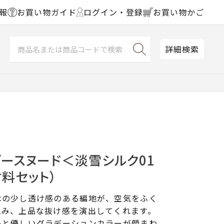
報
お買い物ガイド
ログイン・登録
お買い物かご
詳細検索
ースヌード＜淡雪シルク01
材料セット）
はの少し透け感のある編地が、空気をふく
包み、上品な抜け感を演出してくれます。
糸と優しいグラデーションカラーが顔まわ