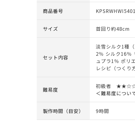
商品番号
KPSRWHWI540
サイズ
首回り約48cm
淡雪シルク1種（
2％ シルク16％
セット内容
ュプラ1％ ポリ
レシピ（つくり
初級者 ★★☆
難易度
＜難易度につい
製作時間（目安）
9時間