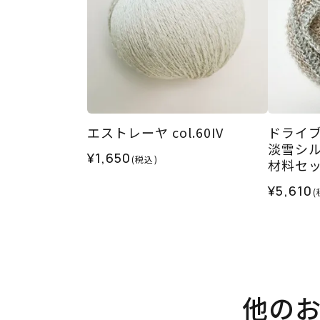
エストレーヤ col.60IV
ドライ
淡雪シル
¥1,650
(税込)
材料セ
¥5,610
(
他の