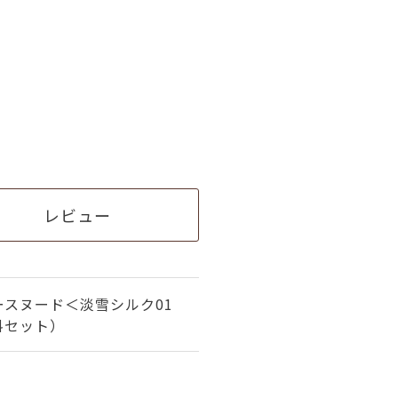
レビュー
スヌード＜淡雪シルク01
料セット）