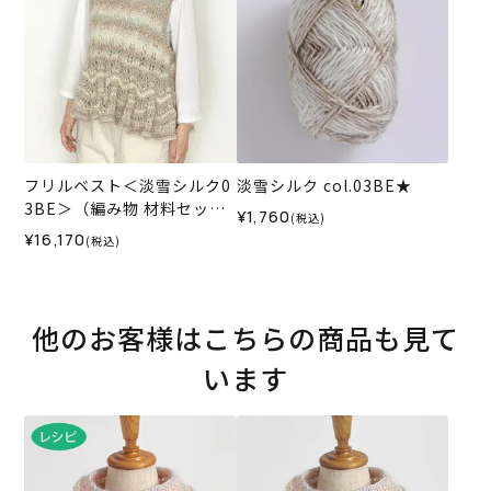
フリルベスト＜淡雪シルク0
淡雪シルク col.03BE★
3BE＞（編み物 材料セッ
¥1,760
(税込)
ト）
¥16,170
(税込)
他のお客様はこちらの商品も見て
います