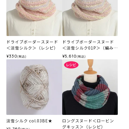
ドライブボーダースヌード
ドライブボーダースヌード
＜淡雪シルク＞（レシピ）
＜淡雪シルク01P＞（編み物
材料セット）
¥330
¥5,610
(税込)
(税込)
淡雪シルク col.03BE★
ロングスヌード＜ロービン
グキッス＞（レシピ）
¥1,760