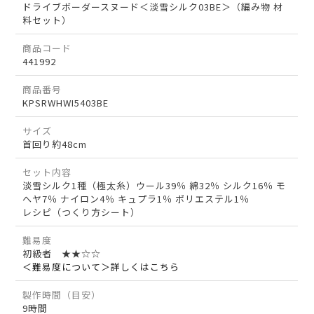
ドライブボーダースヌード＜淡雪シルク03BE＞（編み物 材
料セット）
商品コード
441992
商品番号
KPSRWHWI5403BE
サイズ
首回り約48cm
セット内容
淡雪シルク1種（極太糸）ウール39％ 綿32％ シルク16％ モ
へヤ7％ ナイロン4％ キュプラ1％ ポリエステル1％
レシピ（つくり方シート）
難易度
初級者 ★★☆☆
＜難易度について＞詳しくはこちら
製作時間（目安）
9時間