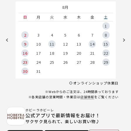
8月
土
日
月
火
水
木
金
土
5
1
2
2
3
4
5
6
7
8
9
9
10
11
12
13
14
15
6
16
17
18
19
20
21
22
23
24
25
26
27
28
29
30
31
オンラインショップ休業日
※Webからのご注文は、24時間承っております
※各実店舗の営業時間・休業日は
店舗情報
をご覧ください
ホビーラホビーレ
公式アプリで最新情報をお届け！
サクサク見られて、楽しいお買い物♪