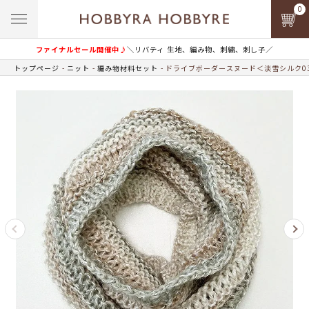
0
ファイナルセール開催中♪
＼リバティ 生地、編み物、刺繍、刺し子／
トップページ
ニット
編み物材料セット
ドライブボーダースヌード＜淡雪シルク03