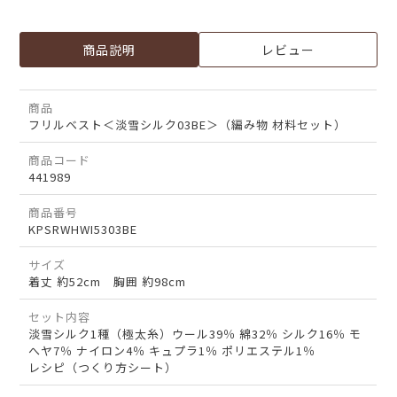
商品説明
レビュー
商品
フリルベスト＜淡雪シルク03BE＞（編み物 材料セット）
商品コード
441989
商品番号
KPSRWHWI5303BE
サイズ
着丈 約52cm 胸囲 約98cm
セット内容
淡雪シルク1種（極太糸）ウール39％ 綿32％ シルク16％ モ
へヤ7％ ナイロン4％ キュプラ1％ ポリエステル1％
レシピ（つくり方シート）