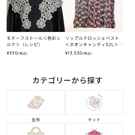
モチーフストール＜色彩シ
リップルクロッシェベスト
ルク＞（レシピ）
＜ネオンキャンディ02L＞
（編み物 材料セット）
¥330
¥13,530
(税込)
(税込)
カテゴリーから探す
生地
キット