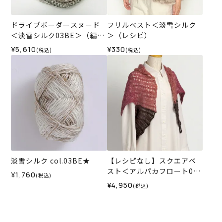
ドライブボーダースヌード
フリルベスト＜淡雪シルク
＜淡雪シルク03BE＞（編み
＞（レシピ）
物 材料セット）
¥5,610
¥330
(税込)
(税込)
淡雪シルク col.03BE★
【レシピなし】スクエアベ
スト＜アルパカフロート03
¥1,760
(税込)
W＞（編み物 材料セット）
¥4,950
(税込)