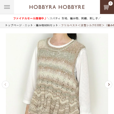
0
ファイナルセール開催中♪
＼リバティ 生地、編み物、刺繍、刺し子／
トップページ
ニット
編み物材料セット
フリルベスト＜淡雪シルク03BE＞（編み