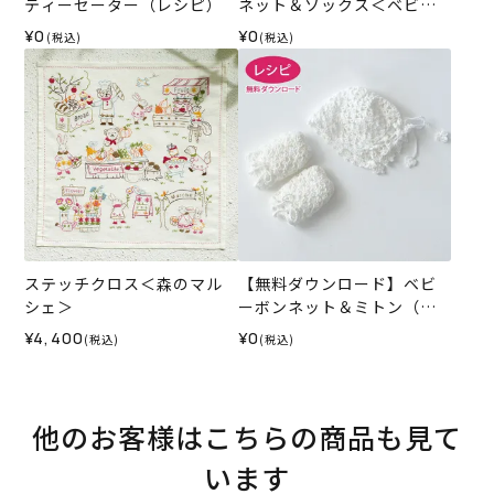
ティーセーター（レシピ）
ネット＆ソックス＜ベビー
パレット＞（レシピ）
¥0
¥0
(税込)
(税込)
ステッチクロス＜森のマル
【無料ダウンロード】ベビ
シェ＞
ーボンネット＆ミトン（レ
シピ）
¥4,400
¥0
(税込)
(税込)
他のお客様はこちらの商品も見て
います