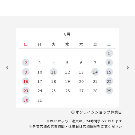
8月
土
日
月
火
水
木
金
土
5
1
2
2
3
4
5
6
7
8
9
9
10
11
12
13
14
15
6
16
17
18
19
20
21
22
23
24
25
26
27
28
29
30
31
オンラインショップ休業日
※Webからのご注文は、24時間承っております
※各実店舗の営業時間・休業日は
店舗情報
をご覧ください