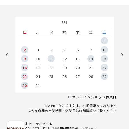
8月
土
日
月
火
水
木
金
土
5
1
2
2
3
4
5
6
7
8
9
9
10
11
12
13
14
15
6
16
17
18
19
20
21
22
23
24
25
26
27
28
29
30
31
オンラインショップ休業日
※Webからのご注文は、24時間承っております
※各実店舗の営業時間・休業日は
店舗情報
をご覧ください
ホビーラホビーレ
公式アプリで最新情報をお届け！