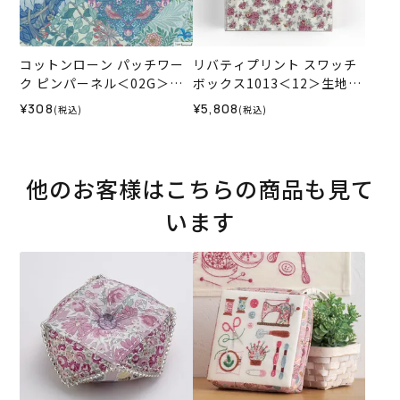
コットンローン パッチワー
リバティプリント スワッチ
ク ピンパーネル＜02G＞生
ボックス1013＜12＞生地
地 ホビーラホビーレデザイ
（ホビーラホビーレオリジ
¥308
¥5,808
(税込)
(税込)
ンコレクション
ナル）
他のお客様はこちらの商品も見て
います