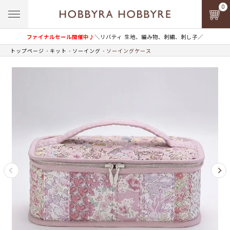
0
ファイナルセール開催中♪
＼リバティ 生地、編み物、刺繍、刺し子／
トップページ
キット
ソーイング
ソーイングケース