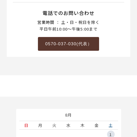
電話でのお問い合わせ
営業時間 ： 土・日・祝日を除く
平日午前10:00～午後5:00まで
0570-037-030(代表）
8月
土
日
月
火
水
木
金
土
5
1