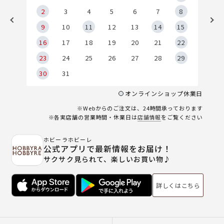
2
2
3
4
5
6
7
8
9
9
10
11
12
13
14
15
6
16
17
18
19
20
21
22
23
24
25
26
27
28
29
30
31
オンラインショップ休業日
※Webからのご注文は、24時間承っております
※各実店舗の営業時間・休業日は
店舗情報
をご覧ください
ホビーラホビーレ
公式アプリで最新情報をお届け！
サクサク見られて、楽しいお買い物♪
詳しくはこちら