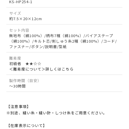
KS-HP254-1
サイズ
約7.5×20×12cm
セット内容
無地布（綿100%）/柄布7種（綿100%）/バイアステープ
（綿100%）/キルト芯/刺しゅう糸2種（綿100%）/コード/
ファスナー/ボタン/説明書/型紙
難易度
初級者 ★★☆☆
＜難易度について＞詳しくはこちら
製作時間（目安）
～30時間
【注意事項】
※別途、縫い糸・縫い針・しつけ糸をご用意ください。
【在庫表示について】