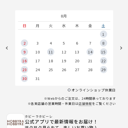
8月
土
日
月
火
水
木
金
土
5
1
2
2
3
4
5
6
7
8
9
9
10
11
12
13
14
15
6
16
17
18
19
20
21
22
23
24
25
26
27
28
29
30
31
オンラインショップ休業日
※Webからのご注文は、24時間承っております
※各実店舗の営業時間・休業日は
店舗情報
をご覧ください
ホビーラホビーレ
公式アプリで最新情報をお届け！
サクサク見られて、楽しいお買い物♪