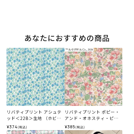
あなたにおすすめの商品
リバティプリント アシュテ
リバティプリント ポピー・
ッド＜22B＞生地 （ホビー
アンド・オネスティ・ピー
ラホビーレオリジナル）202
ター＜01P＞生地 （ホビー
¥374
¥385
(税込)
(税込)
6SS
ラホビーレオリジナル）202