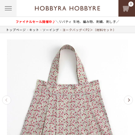
0
ファイナルセール開催中♪
＼リバティ 生地、編み物、刺繍、刺し子／
トップページ
キット
ソーイング
ヨークバッグ＜P2＞（材料セット）