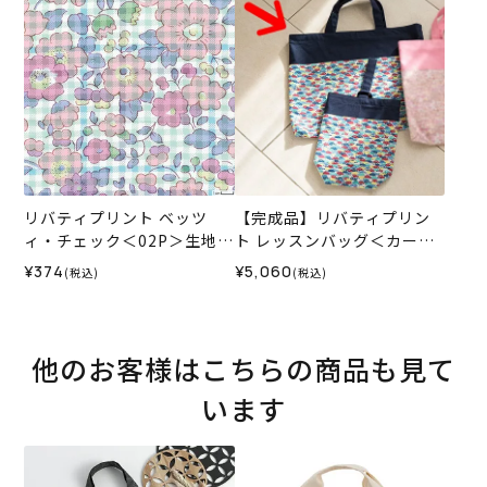
6SS
リバティプリント ベッツ
【完成品】リバティプリン
ィ・チェック＜02P＞生地
ト レッスンバッグ＜カーズ
（ホビーラホビーレオリジ
＞
¥374
¥5,060
(税込)
(税込)
ナル）2026ES
他のお客様はこちらの商品も見て
います