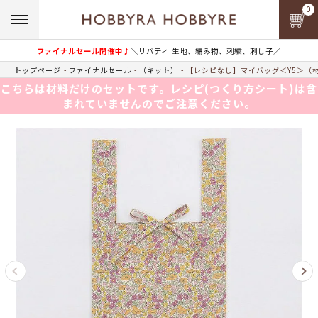
0
ファイナルセール開催中♪
＼リバティ 生地、編み物、刺繍、刺し子／
トップページ
ファイナルセール
（キット）
【レシピなし】マイバッグ＜Y5＞（
こちらは材料だけのセットです。レシピ(つくり方シート)は含
まれていませんのでご注意ください。