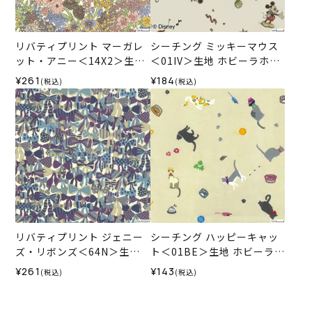
リバティプリント マーガレ
シーチング ミッキーマウス
ット・アニー＜14X2＞生地
＜01IV＞生地 ホビーラホビ
★復刻色 （ホビーラホビー
ーレデザインコレクション
¥261
¥184
(税込)
(税込)
レオリジナル）2025SS
リバティプリント ジェニー
シーチング ハッピーキャッ
ズ・リボンズ＜64N＞生地
ト＜01BE＞生地 ホビーラホ
（ホビーラホビーレオリジ
ビーレデザインコレクショ
¥261
¥143
(税込)
(税込)
ナル）2025SS
ン