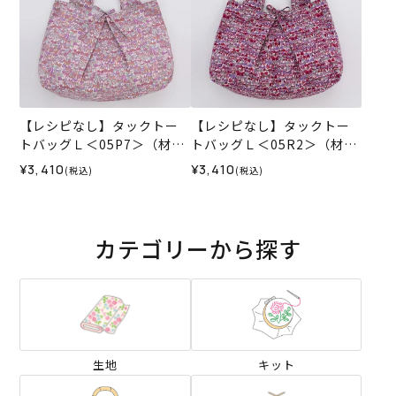
【レシピなし】タックトー
【レシピなし】タックトー
トバッグＬ＜05P7＞（材料
トバッグＬ＜05R2＞（材料
セット）
セット）
¥3,410
¥3,410
(税込)
(税込)
カテゴリーから探す
生地
キット