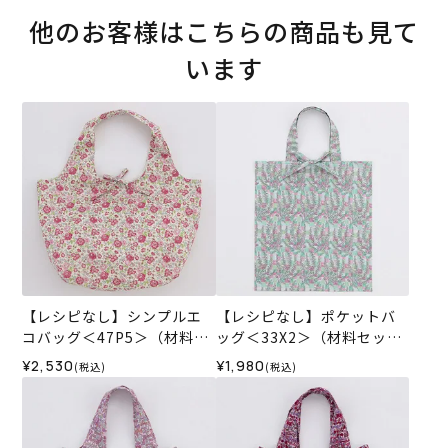
他のお客様はこちらの商品も見て
います
【レシピなし】シンプルエ
【レシピなし】ポケットバ
コバッグ＜47P5＞（材料セ
ッグ＜33X2＞（材料セッ
ット）
ト）
¥2,530
¥1,980
(税込)
(税込)