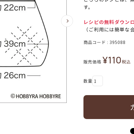
す。
レシピの無料ダウン
（ご利用には簡単な
商品コード
395088
¥
110
販売価格
税込