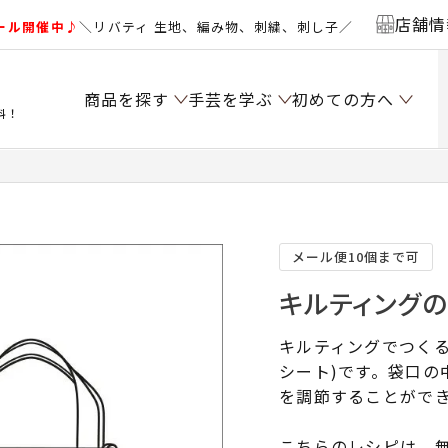
店舗情
ール開催中♪
＼リバティ 生地、編み物、刺繍、刺し子／
商品を探す
手芸を学ぶ
初めての方へ
料！
メール便10個まで可
キルティングの
キルティングでつく
シート)です。袋口の
を調節することがで
こちらのレシピは、無