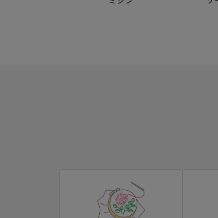
ミシン
ソ