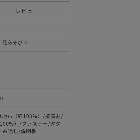
レビュー
＜花あそび＞
m
地布（綿100%）/接着芯/
100%）/ファスナー/タグ
針と糸通し/説明書