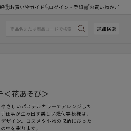
報
お買い物ガイド
ログイン・登録
お買い物かご
詳細検索
チ＜花あそび＞
、やさしいパステルカラーでアレンジした
な手仕事が生み出す美しい幾何学模様は、
ぐデザイン。コスメや小物の収納にぴった
グの中を彩ります。