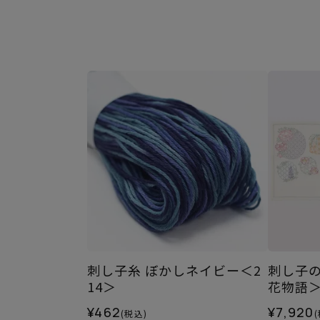
刺し子糸 ぼかしネイビー＜2
刺し子
14＞
花物語
¥462
¥7,920
(税込)