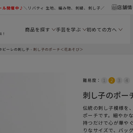
店舗情
ール開催中♪
＼リバティ 生地、編み物、刺繍、刺し子／
商品を探す
手芸を学ぶ
初めての方へ
料！
ホビーレの刺し子
刺し子のポーチ＜花あそび＞
難易度：
刺し子のポー
伝統の刺し子模様を
ポーチです。細やか
持つだけで心が華や
りなサイズで、バッ