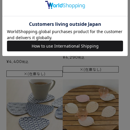
＜定番商品＞
難易度：
高級糸切りはさみ プレミ
刺し子のポーチ＜花あそび
アムゴールド
＞
¥
4,290
税込
¥
4,400
税込
×(在庫なし)
×(在庫なし)