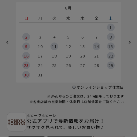
8月
土
日
月
火
水
木
金
土
5
1
2
2
3
4
5
6
7
8
9
9
10
11
12
13
14
15
6
16
17
18
19
20
21
22
23
24
25
26
27
28
29
30
31
オンラインショップ休業日
※Webからのご注文は、24時間承っております
※各実店舗の営業時間・休業日は
店舗情報
をご覧ください
ホビーラホビーレ
公式アプリで最新情報をお届け！
サクサク見られて、楽しいお買い物♪