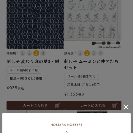
難易度：
難易度：
刺し子 変わり麻の葉3・紺
刺し子 ムーミンと仲間たち
セット
メール便6個まで可
メール便2個まで可
和泉木綿(さらし)使用
和泉木綿(さらし)使用
¥
935
税込
¥
1,353
税込
カートに入れる
カートに入れる