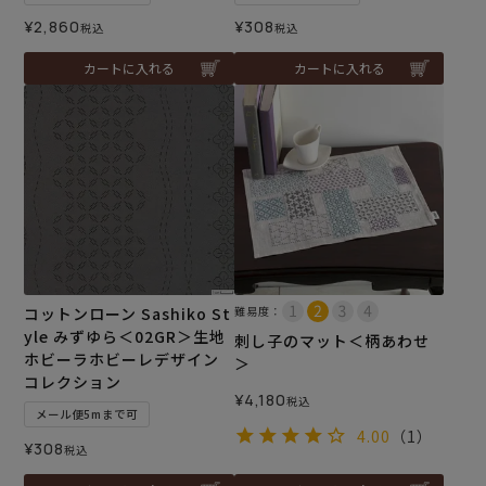
¥
2,860
¥
308
税込
税込
カートに入れる
カートに入れる
コットンローン Sashiko St
難易度：
yle みずゆら＜02GR＞生地
刺し子のマット＜柄あわせ
ホビーラホビーレデザイン
＞
コレクション
¥
4,180
税込
メール便5mまで可
4.00
（1）
¥
308
税込